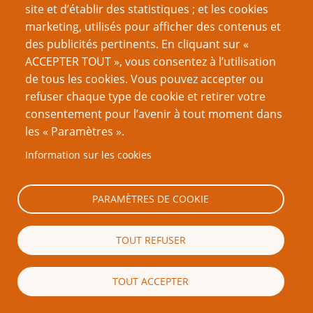
amusant à jouer, non ?
site et d’établir des statistiques ; et les cookies
marketing, utilisés pour afficher des contenus et
Allez-y, rachetez un autre bateau, va. Je le coulerai aussi,
des publicités pertinents. En cliquant sur «
bordel.
ACCEPTER TOUT », vous consentez à l’utilisation
de tous les cookies. Vous pouvez accepter ou
refuser chaque type de cookie et retirer votre
Articles originaux :
How James Wallis Ruined My Character's
consentement pour l’avenir à tout moment dans
Life
et
James Wallis Replies
les « Paramètres ».
Information sur les cookies
Note
PARAMÈTRES DE COOKIE
No votes yet
NdT : Une chance sur au moins 1.048.576. Jonny triche, ou il devrait
(1)
TOUT REFUSER
jouer au loto.
[Retour]
NdT : Remarquez que c’est ainsi que Greg Stolze
définit l’horreur dans
(2)
TOUT ACCEPTER
Unknown Armies
: “La responsabilité peut également être horrible…
ptgptb
Tu penses que tu as une vie de merde ? Eh bien, mon gars, tu es l’auteur