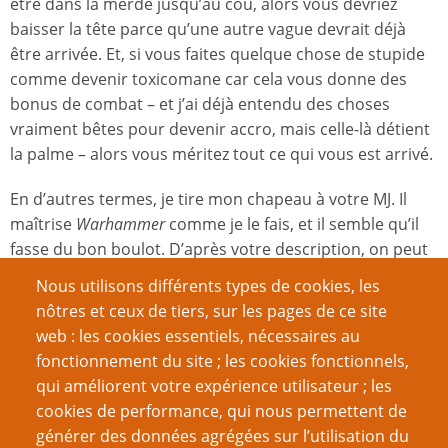
être dans la merde jusqu’au cou, alors vous devriez
baisser la tête parce qu’une autre vague devrait déjà
être arrivée. Et, si vous faites quelque chose de stupide
comme devenir toxicomane car cela vous donne des
bonus de combat – et j’ai déjà entendu des choses
vraiment bêtes pour devenir accro, mais celle-là détient
la palme – alors vous méritez tout ce qui vous est arrivé.
En d’autres termes, je tire mon chapeau à votre MJ. Il
maîtrise
Warhammer
comme je le fais, et il semble qu’il
fasse du bon boulot. D’après votre description, on peut
deviner que vous êtes à la fin de la seconde aventure de
Nous utilisons différents types de cookies, les
la campagne des
Pierres du Destin
. Attendez d’arriver
(
4
)
nôtres et ceux de tiers, sur les pages de ce site
à la dernière partie, c’est tout ce que j’ai à dire. Vous
web : les cookies essentiels, nécessaires au
pensez avoir souffert ? Attendez d’arriver au
Cœur du
fonctionnement du site ; les cookies fonctionnels,
Chaos
. Vos personnages vont détester, mais vous vous
qui améliorent votre expérience utilisateur ; les
allez l’adorer car, soyons honnêtes, si rien de mal n’était
cookies de performance, qui nous permettent de
jamais arrivé à Gregor le Gros, il ne serait pas aussi
générer des données agrégées sur l’utilisation du