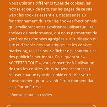
Nous utilisons différents types de cookies, les
Des objets magiques autrement
nôtres et ceux de tiers, sur les pages de ce site
Comment James Wallis a gâché la vie de mon
web : les cookies essentiels, nécessaires au
personnage
fonctionnement du site ; les cookies fonctionnels,
Il vous faut un Avocat (ès règles), les mecs !
qui améliorent votre expérience utilisateur ; les
cookies de performance, qui nous permettent de
Page
Pagination
1
››
générer des données agrégées sur l’utilisation du
suivante
site et d’établir des statistiques ; et les cookies
VOUS AIMEREZ AUSSI
marketing, utilisés pour afficher des contenus et
des publicités pertinents. En cliquant sur «
La gestion de la moralité dans quelques JdR
ACCEPTER TOUT », vous consentez à l’utilisation
de tous les cookies. Vous pouvez accepter ou
Explosion de planètes !
refuser chaque type de cookie et retirer votre
24 images par seconde : un bref historique des
consentement pour l’avenir à tout moment dans
licences cinématographiques dans les JdR
les « Paramètres ».
Cinq choses qu’un rôliste peut apprendre de “Star
Information sur les cookies
Wars : Le Réveil de la Force”