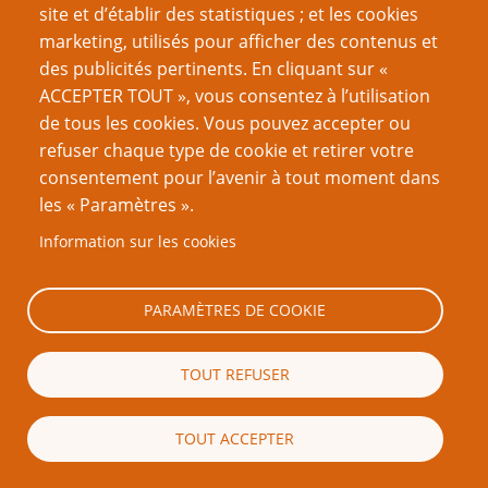
Cette question nous permet de vérifier que vous n'êtes
site et d’établir des statistiques ; et les cookies
pas une robot.
marketing, utilisés pour afficher des contenus et
des publicités pertinents. En cliquant sur «
ACCEPTER TOUT », vous consentez à l’utilisation
de tous les cookies. Vous pouvez accepter ou
refuser chaque type de cookie et retirer votre
consentement pour l’avenir à tout moment dans
les « Paramètres ».
Mention légale importante
Information sur les cookies
Nous vous encourageons à faire un lien vers cette page plutôt que
de la copier ailleurs, car toute reproduction de texte qui dépasse la
PARAMÈTRES DE COOKIE
longueur raisonnable d’une citation (c’est-à-dire, en règle générale,
un ou deux paragraphes) est strictement interdite. Si vous
reproduisez une grande partie ou la totalité du texte de cette page
TOUT REFUSER
sans l’autorisation écrite de PTGPTB.fr, et que vous diffusez ladite
copie publiquement (sites Web, blogs, forums, imprimés, etc.),
vous reconnaissez que vous commettez délibérément une
TOUT ACCEPTER
violation des lois sur le droit d’auteur, c’est-à-dire un acte illégal
passible de poursuites judiciaires.