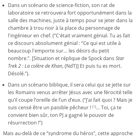
Dans un scénario de science-fiction, son rat de
laboratoire se retrouvera fort opportunément dans la
salle des machines, juste à temps pour se jeter dans la
chambre à trou noir à la place du personnage de
l'ingénieur en chef. (“C'était vraiment génial. Tu as fait
ce discours absolument génial : “Ce qui est utile à
beaucoup l'emporte sur… les désirs du petit
nombre.”. [Situation et réplique de Spock dans
Star
Trek 2 : La colère de Khan
, (NdT)] Et puis tu es mort.
Désolé.”).
Dans un scénario biblique, il sera celui qui se jette sur
les Romains venus arrêter Jésus avec une férocité telle
qu’il coupe l’oreille de l’un d’eux. (“J’ai fait quoi ? Mais je
suis censé être un paisible pêcheur !
… Toi, ça te
(
1
)
convient bien sûr, ton PJ a gagné le pouvoir de
résurrection !”)
Mais au-delà de ce “syndrome du héros”, cette approche