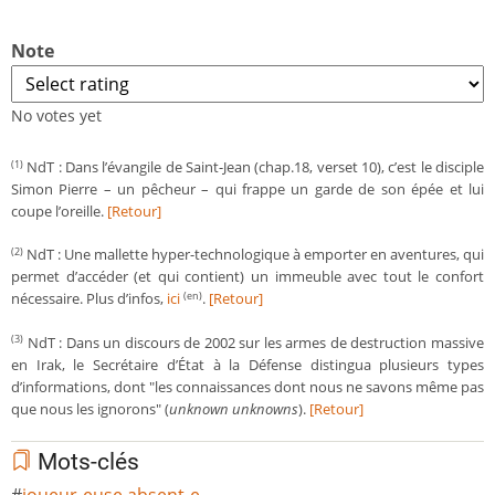
Note
No votes yet
NdT : Dans l’évangile de Saint-Jean (chap.18, verset 10), c’est le disciple
(1)
Simon Pierre – un pêcheur – qui frappe un garde de son épée et lui
coupe l’oreille.
[Retour]
NdT : Une mallette hyper-technologique à emporter en aventures, qui
(2)
permet d’accéder (et qui contient) un immeuble avec tout le confort
nécessaire. Plus d’infos,
ici
.
[Retour]
(en)
NdT : Dans un discours de 2002 sur les armes de destruction massive
(3)
en Irak, le Secrétaire d’État à la Défense distingua plusieurs types
d’informations, dont "les connaissances dont nous ne savons même pas
que nous les ignorons" (
unknown unknowns
).
[Retour]
Mots-clés
joueur-euse absent-e