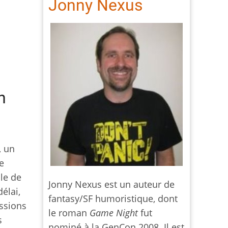
Jonny Nexus
n
, un
e
le de
Jonny Nexus est un auteur de
élai,
fantasy/SF humoristique, dont
essions
le roman
Game Night
fut
s
nominé à la GenCon 2008. Il est