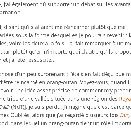
, j’ai également dû supporter un débat sur les avant
carnation.
, disant qu’ils allaient me réincarner plutôt que me
 variées sous la forme desquelles je pourrais revenir ; l
les, voire les deux à la fois. J’ai fait remarquer à un
utan plutôt qu’en n’importe quoi d’autre qu’ils propo
et j’ai été ressuscité..
 chose d’un peu surprenant : j’étais en fait déçu que 
d’être réincarné en orang-outan. Voyez-vous, quand il 
is avoir une idée assez précise de comment m’y prendr
ne tribu d’une vallée située dans une région des
Roy
D&D
(NdT)], je suis perdu. J’imagine que c'est parce q
es Oubliés, alors que j’ai regardé plusieurs fois
Dur,
ood, dans lequel un orang-outan tient un rôle import