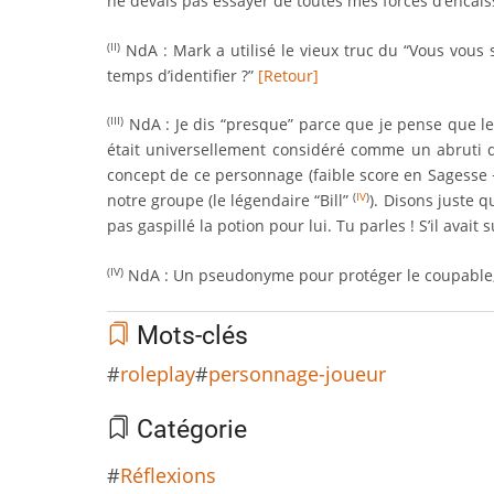
ne devais pas essayer de toutes mes forces d’encai
NdA : Mark a utilisé le vieux truc du “Vous vous 
(II)
temps d’identifier ?”
[Retour]
NdA : Je dis “presque” parce que je pense que les
(III)
était universellement considéré comme un abruti d
concept de ce personnage (faible score en Sagesse + 
notre groupe (le légendaire “Bill”
). Disons juste 
(
IV
)
pas gaspillé la potion pour lui. Tu parles ! S’il av
NdA : Un pseudonyme pour protéger le coupable,
(IV)
Mots-clés
roleplay
personnage-joueur
Catégorie
Réflexions