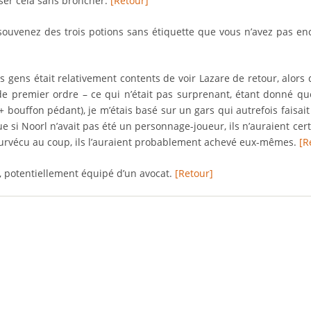
sser cela sans broncher.
[Retour]
souvenez des trois potions sans étiquette que vous n’avez pas en
 gens était relativement contents de voir Lazare de retour, alors
e premier ordre – ce qui n’était pas surprenant, étant donné que
bouffon pédant), je m’étais basé sur un gars qui autrefois faisait
que si Noorl n’avait pas été un personnage-joueur, ils n’auraient ce
ait survécu au coup, ils l’auraient probablement achevé eux-mêmes.
[R
 potentiellement équipé d’un avocat.
[Retour]