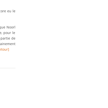
core eu le
 que Noorl
, pour le
 partie de
rtainement
etour]