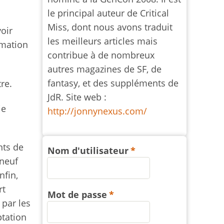
le principal auteur de Critical
Miss, dont nous avons traduit
oir
les meilleurs articles mais
amation
contribue à de nombreux
autres magazines de SF, de
fantasy, et des suppléments de
re.
JdR. Site web :
je
http://jonnynexus.com/
nts de
Nom d'utilisateur
-neuf
nfin,
rt
Mot de passe
 par les
ptation