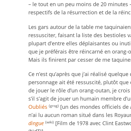
– le tout en un peu moins de 20 minutes –
respectifs de la résurrection et de la réin
Les gars autour de la table me taquinaient
ressusciter, faisant la liste des bestioles
plupart d’entre elles déplaisantes ou inuti
que je préférais être réincarné en orang-o
Mais ils finirent par cesser de me taquiner 
Ce n’est qu’après que j’ai réalisé quelque
personnage ait été ressuscité, plutôt que 
de jouer le rôle d’un orang-outan, je cro
s’il s’agit de jouer un humain membre d’u
(grog)
Oubliés
[un des mondes officiels de
n’ai lu aucun roman situé dans les Royaum
(wiki)
dingue
[Film de 1978 avec Clint Eastw