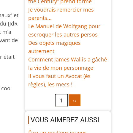
the Century” prend forme
Je voudrais remercier mes
maux” et
parents...
du [JdR
Le Manuel de Wolfgang pour
t m’a
escroquer les autres persos
avant de
Des objets magiques
autrement
 était
Comment James Wallis a gâché
la vie de mon personnage
Il vous faut un Avocat (ès
règles), les mecs !
 cool
Pagination
Page
1
››
suivante
VOUS AIMEREZ AUSSI
Être un meilleur joueur