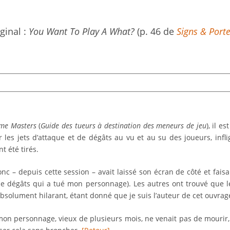
iginal :
You Want To Play A What?
(p. 46 de
Signs & Port
ame Masters
(
Guide des tueurs à destination des meneurs de jeu
), il es
r les jets d’attaque et de dégâts au vu et au su des joueurs, infl
t été tirés.
nc – depuis cette session – avait laissé son écran de côté et faisai
de dégâts qui a tué mon personnage). Les autres ont trouvé que l
bsolument hilarant, étant donné que je suis l’auteur de cet ouvrag
 mon personnage, vieux de plusieurs mois, ne venait pas de mourir,