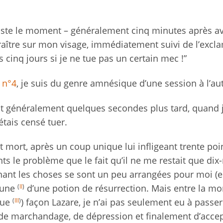
 juste le moment – généralement cinq minutes après av
aître sur mon visage, immédiatement suivi de l’excl
 cinq jours si je ne tue pas un certain mec !”
n°4
, je suis du genre amnésique d’une session à l’aut
ait généralement quelques secondes plus tard, quand 
étais censé tuer.
t mort, après un coup unique lui infligeant trente poi
ints le problème que le fait qu’il ne me restait que dix
enant les choses se sont un peu arrangées pour moi (e
(
II
)
tune
d’une potion de résurrection. Mais entre la mo
(
III
)
que
) façon Lazare, je n’ai pas seulement eu à passer
, de marchandage, de dépression et finalement d’acce