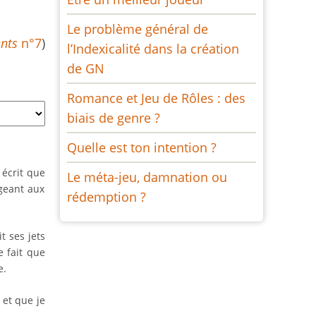
Le problème général de
ents
n°7
)
l’Indexicalité dans la création
de GN
Romance et Jeu de Rôles : des
biais de genre ?
Quelle est ton intention ?
t écrit que
Le méta-jeu, damnation ou
igeant aux
rédemption ?
t ses jets
e fait que
e.
 et que je