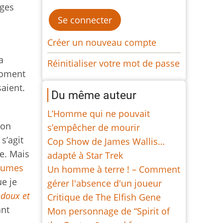
ages
Créer un nouveau compte
a
Réinitialiser votre mot de passe
 moment
saient.
Du même auteur
L’Homme qui ne pouvait
mon
s’empêcher de mourir
s’agit
Cop Show de James Wallis…
e. Mais
adapté à Star Trek
aumes
Un homme à terre ! – Comment
ue je
gérer l'absence d'un joueur
 doux et
Critique de The Elfish Gene
ant
Mon personnage de “Spirit of