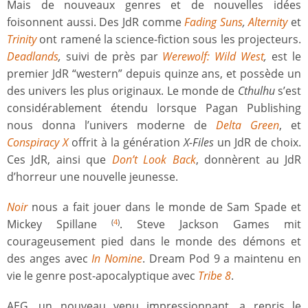
Mais de nouveaux genres et de nouvelles idées
foisonnent aussi. Des JdR comme
Fading Suns
,
Alternity
et
Trinity
ont ramené la science-fiction sous les projecteurs.
Deadlands
,
suivi de près par
Werewolf: Wild West
,
est le
premier JdR “western” depuis quinze ans, et possède un
des univers les plus originaux. Le monde de
Cthulhu
s’est
considérablement étendu lorsque Pagan Publishing
nous donna l’univers moderne de
Delta Green
, et
Conspiracy X
offrit à la génération
X-Files
un JdR de choix.
Ces JdR, ainsi que
Don’t Look Back
, donnèrent au JdR
d’horreur une nouvelle jeunesse.
Noir
nous a fait jouer dans le monde de Sam Spade et
Mickey Spillane
. Steve Jackson Games mit
(
4
)
courageusement pied dans le monde des démons et
des anges avec
In Nomine
. Dream Pod 9 a maintenu en
vie le genre post-apocalyptique avec
Tribe 8
.
AEG, un nouveau venu impressionnant, a repris le