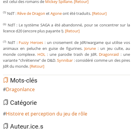
est celui des romans de
Mickey Spillane
.
[Retour]
NdT :
Rêve de Dragon
et
Agone
ont été traduits.
[Retour]
(5)
NdT : Le système SAGA a été abandonné, pour se concentrer sur la
(6)
licence d20 (encore plus payante !).
[Retour]
NdT :
Fuzzy Heroes
: un croisement de JdR/wargame qui utilise vos
(7)
animaux en peluche en guise de figurines.
Jorune
: un jeu culte, au
monde complexe.
HOL
: une parodie trash de JdR.
Dragonraid
: une
variante “chrétienne” de D&D.
Synnibar
: considéré comme un des pires
JdR du monde.
[Retour]
Mots-clés
Dragonlance
Catégorie
Histoire et perception du jeu de rôle
Auteur.ice.s