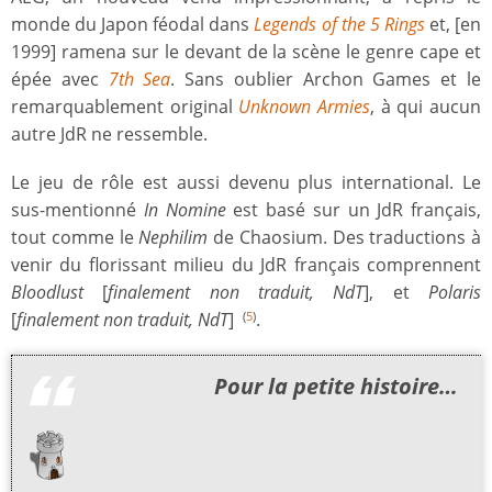
monde du Japon féodal dans
Legends of the 5 Rings
et, [en
1999] ramena sur le devant de la scène le genre cape et
épée avec
7th Sea
. Sans oublier Archon Games et le
remarquablement original
Unknown Armies
, à qui aucun
autre JdR ne ressemble.
Le jeu de rôle est aussi devenu plus international. Le
sus-mentionné
In Nomine
est basé sur un JdR français,
tout comme le
Nephilim
de Chaosium. Des traductions à
venir du florissant milieu du JdR français comprennent
Bloodlust
[
finalement non traduit, NdT
], et
Polaris
[
finalement non traduit, NdT
]
.
(
5
)
Pour la petite histoire…