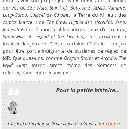
devait avoir son propre JCC. Nous eûmes des produits
dérivés de
Star Wars, Star Trek, Babylon 5, AD&D, Vampire,
Loup-Garou, L’Appel de Cthulhu,
la Terre du Milieu ; des
comics
Marvel ; de
The Crow, Highlander, Hercules, Xena,
James Bond
et d’innombrables autres. Deux d’entre eux,
Shadowfist
et
Legend of the Five Rings
, en arrivèrent à
inspirer des jeux de rôles, et certains JCC étaient conçus
pour être partie intégrante de systèmes de règles de
JdR. Quelques-uns, comme
Dragon Storm
et
Arcadia: The
Wyld Hunt
, introduisirent même des éléments de
roleplay dans leur mécanismes.
Pour la petite histoire…
Garfield a mentionné le vieux jeu de plateau
Rencontre