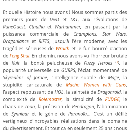
Et quelle Histoire nous avons ! Nous sommes partis des
premiers jours de
D&D
et
T&T
, aux révolutions de
RuneQuest, Cthulhu
et
Warhammer,
en passant par la
puissance commerciale de
Champions, Star Wars,
Dragonlance
et
RIFTS
, jusqu’à l’ère moderne, avec les
tragédies sérieuses de
Wraith
et le fun bourré d’action
de
Feng Shui
. En chemin, nous avons vu l’horreur brutale
de
Kult
, la bonté pelucheuse de
Fuzzy Heroes
, la
(
7
)
popularité universelle de
GURPS
, l’éclat momentané de
Skyrealms of Jorune
, l’intelligence subtile de
Mage
, la
stupidité caricaturale de
Macho Women with Guns
,
l’aspect repoussant de
HOL
, la sainteté de
Dragonraid
, la
complexité de
Rolemaster
, la simplicité de
FUDGE
, le
chaos de
Toon
, la précision de
Pendragon
, l’abomination
de
Synnibar
et le génie de
Paranoïa
… C’est un défilé
vertigineux d’incroyables réalisations dans le domaine
du divertissement. Et tout ça en seulement 25 ans ; nous