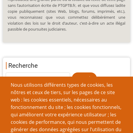
sans l’autorisation écrite de PTGPTB.fr, et que vous diffusez ladite
copie publiquement (sites Web, blogs, forums, imprimés, etc.),
vous reconnaissez que vous commettez délibérément une
violation des lois sur le droit d’auteur, c’est-à-dire un acte illégal
passible de poursuites judiciaires.
Recherche
Nous utilisons différents types de cookies, les
nôtres et ceux de tiers, sur les pages de ce site
à propos de l'auteur
web : les cookies essentiels, nécessaires au
fonctionnement du site ; les cookies fonctionnels,
Steve Darlington
qui améliorent votre expérience utilisateur ; les
cookies de performance, qui nous permettent de
générer des données agrégées sur l’utilisation du