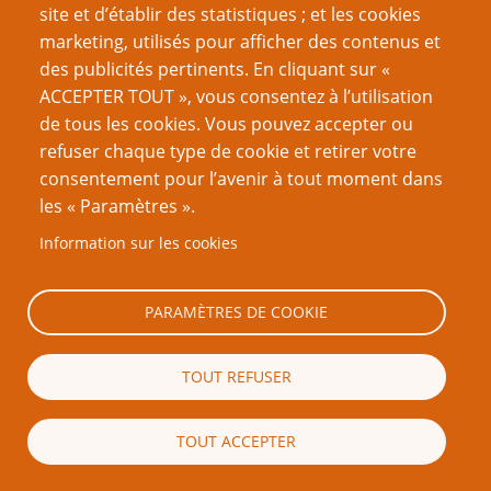
site et d’établir des statistiques ; et les cookies
marketing, utilisés pour afficher des contenus et
des publicités pertinents. En cliquant sur «
ACCEPTER TOUT », vous consentez à l’utilisation
de tous les cookies. Vous pouvez accepter ou
refuser chaque type de cookie et retirer votre
consentement pour l’avenir à tout moment dans
les « Paramètres ».
Information sur les cookies
Steve Darlington (1976-2026) était un rôliste
PARAMÈTRES DE COOKIE
australien. Il s'ennuyait tellement vers la fin de sa
thèse de statistiques, qu'il fonda PTGPTB.org, et le
remplit de
quantité d'articles de fond
, dont
l'Histoire
TOUT REFUSER
du JdR
. Il a beaucoup écrit sur, réfléchi sur, et critiqué
le jeu de rôle, avant de réaliser son rêve en
TOUT ACCEPTER
contribuant à de nombreux suppléments, entre
autres pour
Warhammer 2
, tout en conservant les