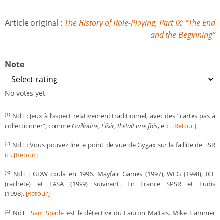
Article original :
The History of Role-Playing, Part IX: “The End
and the Beginning”
Note
No votes yet
NdT : Jeux à l’aspect relativement traditionnel, avec des “cartes pas à
(1)
collectionner”, comme
Guillotine
,
Élixir
,
Il était une fois
, etc.
[Retour]
NdT : Vous pouvez lire le point de vue de Gygax sur la faillite de TSR
(2)
ici
.
[Retour]
NdT : GDW coula en 1996. Mayfair Games (1997), WEG (1998), ICE
(3)
(racheté) et FASA (1999) suivirent. En France SPSR et Ludis
(1998).
[Retour]
NdT :
Sam Spade
est le détective du Faucon Maltais. Mike Hammer
(4)