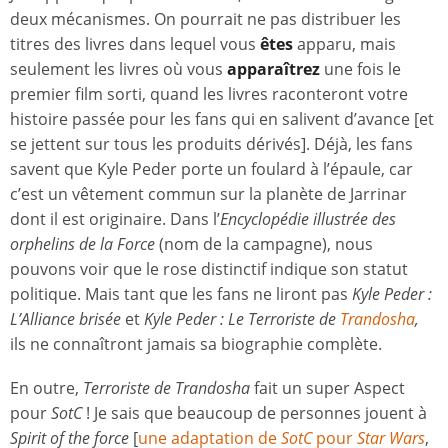
deux mécanismes. On pourrait ne pas distribuer les
titres des livres dans lequel vous
êtes
apparu, mais
seulement les livres où vous
apparaîtrez
une fois le
premier film sorti, quand les livres raconteront votre
histoire passée pour les fans qui en salivent d’avance [et
se jettent sur tous les produits dérivés]. Déjà, les fans
savent que Kyle Peder porte un foulard à l’épaule, car
c’est un vêtement commun sur la planète de Jarrinar
dont il est originaire. Dans l’
Encyclopédie illustrée des
orphelins de la Force
(nom de la campagne), nous
pouvons voir que le rose distinctif indique son statut
politique. Mais tant que les fans ne liront pas
Kyle Peder :
L’Alliance brisée
et
Kyle Peder :
Le Terroriste de
Trandosha
,
ils ne connaîtront jamais sa biographie complète.
En outre,
Terroriste de Trandosha
fait un super Aspect
pour
SotC
! Je sais que beaucoup de personnes jouent à
Spirit of the force
[
une adaptation de
SotC
pour
Star Wars
,