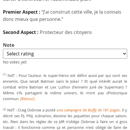
Premier Aspect :
“J’ai construit cette ville, je la connais
donc mieux que personne.”
Second Aspect :
Protecteur des citoyens
Note
No votes yet
NdT : Pour l’auteur, le super-héros est défini aussi par qui sont ses
(1)
ennemis. Que serait Batman sans le Joker ? Et quel intérêt aurait le
combat entre Batman et Lex Luthor (l’ennemi juré de Superman) ?
Même s’ils partagent le même univers, ils n’ont pas d’historique
commun.
[Retour]
NdT : Craig Oxbrow a posté
une campagne de Buffy de 181 pages
. Il y
(2)
décrit ses PJ, PNJ, scénarios, dessine les jaquettes pour chaque saison,
etc. Rien dans les règles de ce JdR n’oblige Oxbrow à faire un si gros
travail : il fonctionne comme ça et personne n’est obligé de faire de