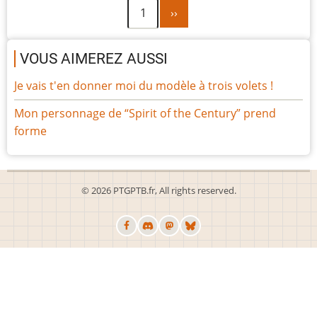
Page
Pagination
1
››
suivante
VOUS AIMEREZ AUSSI
Je vais t'en donner moi du modèle à trois volets !
Mon personnage de “Spirit of the Century” prend
forme
© 2026 PTGPTB.fr, All rights reserved.