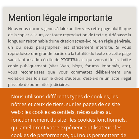
Mention légale importante
Nous vous encourageons à faire un lien vers cette page plutôt que
de la copier ailleurs, car toute reproduction de texte qui dépasse la
longueur raisonnable d’une citation (c’est-à-dire, en règle générale,
un ou deux paragraphes) est strictement interdite. Si vous
reproduisez une grande partie ou la totalité du texte de cette page
sans l’autorisation écrite de PTGPTB.fr, et que vous diffusez ladite
copie publiquement (sites Web, blogs, forums, imprimés, etc.),
vous reconnaissez que vous commettez délibérément une
violation des lois sur le droit d’auteur, c’est-à-dire un acte illégal
passible de poursuites judiciaires.
Nous utilisons différents types de cookies, les
nôtres et ceux de tiers, sur les pages de ce site
web : les cookies essentiels, nécessaires au
fonctionnement du site ; les cookies fonctionnels,
Recherche
qui améliorent votre expérience utilisateur ; les
cookies de performance, qui nous permettent de