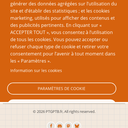
générer des données agrégées sur l’utilisation du
site et d’établir des statistiques ; et les cookies
Nom d'utilisateur
marketing, utilisés pour afficher des contenus et
des publicités pertinents. En cliquant sur «
ACCEPTER TOUT », vous consentez à l’utilisation
Mot de passe
de tous les cookies. Vous pouvez accepter ou
refuser chaque type de cookie et retirer votre
consentement pour l’avenir à tout moment dans
les « Paramètres ».
Information sur les cookies
Créer un nouveau compte
Réinitialiser votre mot de passe
PARAMÈTRES DE COOKIE
TOUT REFUSER
© 2026 PTGPTB.fr, All rights reserved.
TOUT ACCEPTER