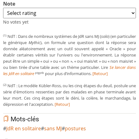
Note
No votes yet
NdT : Dans de nombreux systèmes de JdR sans MJ (
solo
) (en particulier
(1)
le générique
Mythic
), on formule une question dont la réponse sera
donnée aléatoirement avec un outil souvent appelé « Oracle » pour
établir certaines vérités sur l'univers ou l'environnement. La réponse
peut être un simple « oui » ou « non », « oui mais/et » ou « non mais/et »
ou bien tirée d'une table avec un thème particulier. Lire
Se lancer dans
les JdR en solitaire
pour plus d’informations.
[Retour]
ptgptb
NdT : Le modèle Kübler-Ross, ou les cinq étapes du deuil, postule une
(2)
série d'émotions ressenties par des malades en phase terminale avant
leur mort. Ces cinq étapes sont le déni, la colère, le marchandage, la
dépression et l'acceptation.
[Retour]
Mots-clés
JdR en solitaire
sans MJ
postures