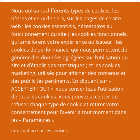
Nous utilisons différents types de cookies, les
Mot de passe
nôtres et ceux de tiers, sur les pages de ce site
web : les cookies essentiels, nécessaires au
fonctionnement du site ; les cookies fonctionnels,
qui améliorent votre expérience utilisateur ; les
cookies de performance, qui nous permettent de
Créer un nouveau compte
générer des données agrégées sur l’utilisation du
site et d’établir des statistiques ; et les cookies
Réinitialiser votre mot de passe
marketing, utilisés pour afficher des contenus et
des publicités pertinents. En cliquant sur «
VOUS AIMEREZ AUSSI
ACCEPTER TOUT », vous consentez à l’utilisation
de tous les cookies. Vous pouvez accepter ou
Ode aux Indés
refuser chaque type de cookie et retirer votre
consentement pour l’avenir à tout moment dans
Jeux de rôles en solo
les « Paramètres ».
Jouer au JdR même confiné
Information sur les cookies
Ce que l’on peut apprendre des vieux livres-jeux