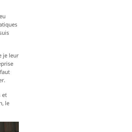
jeu
atiques
suis
 je leur
eprise
 faut
er.
 et
, le