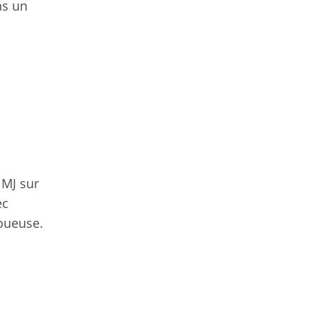
ns un
 MJ sur
ec
joueuse.