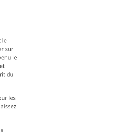
 le
er sur
venu le
et
rit du
our les
laissez
la