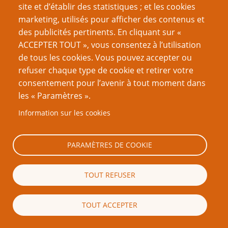
site et d’établir des statistiques ; et les cookies
Utiliser ces clés de voûte permet que les rencontres
marketing, utilisés pour afficher des contenus et
avec les PNJ semblent vivantes et cohérentes, et
des publicités pertinents. En cliquant sur «
transforme les MJ en narrateurices rapides et fiables au
ACCEPTER TOUT », vous consentez à l’utilisation
lieu de quelqu’un qui lit un script
.
(
4
)
de tous les cookies. Vous pouvez accepter ou
refuser chaque type de cookie et retirer votre
Le ton, le projecteur et la sécurité
consentement pour l’avenir à tout moment dans
Le partage de la lumière des projecteurs dans le groupe
les « Paramètres ».
est un art qui obéit à des règles minimales : un tour de
Information sur les cookies
table rapide pour décider des actions ; des jetons qui
symbolisent la proéminence de l’un-e des joueureuses
PARAMÈTRES DE COOKIE
lors des scènes individuelles ou qui permettent de voter
pour se départager sur quel hexagone visiter.
TOUT REFUSER
Ces petites conventions évitent les disputes et
permettent que chaque joueureuse vive son moment
TOUT ACCEPTER
sans que le bac à sable perde du rythme. Si on y ajoute
la règle « heureusement ou malheureusement » [cette