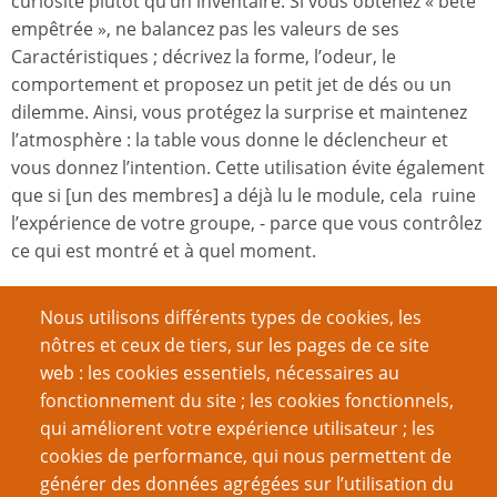
curiosité plutôt qu’un inventaire. Si vous obtenez « bête
empêtrée », ne balancez pas les valeurs de ses
Caractéristiques ; décrivez la forme, l’odeur, le
comportement et proposez un petit jet de dés ou un
dilemme. Ainsi, vous protégez la surprise et maintenez
l’atmosphère : la table vous donne le déclencheur et
vous donnez l’intention. Cette utilisation évite également
que si [un des membres] a déjà lu le module, cela ruine
l’expérience de votre groupe, - parce que vous contrôlez
ce qui est montré et à quel moment.
Les PNJ principaux fonctionnent mieux si vous les
Nous utilisons différents types de cookies, les
résumez en « clés de voûte » : une attitude, une
nôtres et ceux de tiers, sur les pages de ce site
motivation et une conséquence plausible à la trahison
web : les cookies essentiels, nécessaires au
ou à la coopération. Avec cette boussole, on improvise
fonctionnement du site ; les cookies fonctionnels,
des dialogues cohérents sans mémoriser de répliques :
qui améliorent votre expérience utilisateur ; les
le vieux Basil peut avoir un tic avec son bâton qui révèle
cookies de performance, qui nous permettent de
sa nervosité ; la guérisseuse peut exiger des ingrédients
générer des données agrégées sur l’utilisation du
dont la récolte ouvre de nouvelles scènes morales.