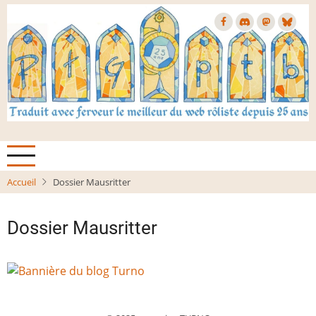
Aller
au
contenu
principal
Accueil
Dossier Mausritter
Dossier Mausritter