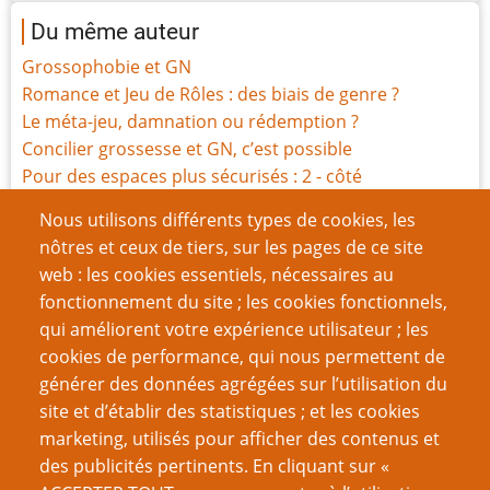
Du même auteur
Grossophobie et GN
Romance et Jeu de Rôles : des biais de genre ?
Le méta-jeu, damnation ou rédemption ?
Concilier grossesse et GN, c’est possible
Pour des espaces plus sécurisés : 2 - côté
organisation
Nous utilisons différents types de cookies, les
Pour des espaces plus sécurisés : 1 - côté participante
nôtres et ceux de tiers, sur les pages de ce site
Laissez-vous porter par le jeu
web : les cookies essentiels, nécessaires au
La Salle sensorielle
fonctionnement du site ; les cookies fonctionnels,
Répertoire des Outils de sécurité émotionnelle
qui améliorent votre expérience utilisateur ; les
Le bleed, un va-et-vient émotionnel
cookies de performance, qui nous permettent de
générer des données agrégées sur l’utilisation du
Page
Pagination
1
››
site et d’établir des statistiques ; et les cookies
suivante
marketing, utilisés pour afficher des contenus et
VOUS AIMEREZ AUSSI
des publicités pertinents. En cliquant sur «