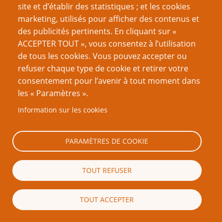
de justifier un changement d’objectif ou du
steering
. Il y a
site et d’établir des statistiques ; et les cookies
aussi les « espaces cachés », comme des grottes dans
marketing, utilisés pour afficher des contenus et
lesquelles vous entrez pour avoir des visions avec l’aide
des publicités pertinents. En cliquant sur «
de vos camarades et où votre personnage est
ACCEPTER TOUT », vous consentez à l’utilisation
momentanément mis entre parenthèses pour vous
de tous les cookies. Vous pouvez accepter ou
accompagner dans cette expérience. Tellement de
refuser chaque type de cookie et retirer votre
possibilités à explorer !
consentement pour l’avenir à tout moment dans
les « Paramètres ».
Comment éviter le côté pernitieux
Information sur les cookies
du méta-jeu
PARAMÈTRES DE COOKIE
Capture d'écran
d'un Tweet en
TOUT REFUSER
espagnol datant
de 2022. Leticia y
TOUT ACCEPTER
dit qu'elle est
frustrée parce que