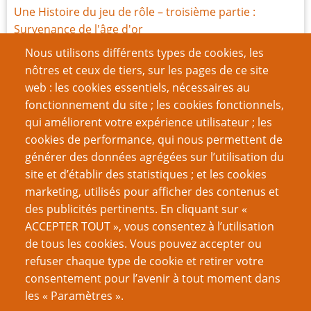
Une Histoire du jeu de rôle – troisième partie :
Survenance de l'âge d'or
Une Histoire du jeu de rôle – quatrième partie : Enfer
Nous utilisons différents types de cookies, les
et paradis de la finance
nôtres et ceux de tiers, sur les pages de ce site
Une Histoire du jeu de rôle – cinquième partie : le
web : les cookies essentiels, nécessaires au
pouvoir et la gloire
fonctionnement du site ; les cookies fonctionnels,
Une Histoire du jeu de rôle – sixième partie :
qui améliorent votre expérience utilisateur ; les
révolution !
cookies de performance, qui nous permettent de
Une Histoire du jeu de rôle – septième partie : de
générer des données agrégées sur l’utilisation du
nouvelles manières de jouer
site et d’établir des statistiques ; et les cookies
Une Histoire du jeu de rôle – huitième partie : l’âge
marketing, utilisés pour afficher des contenus et
des ténèbres
des publicités pertinents. En cliquant sur «
Une Histoire du jeu de rôle – neuvième partie : la fin
ACCEPTER TOUT », vous consentez à l’utilisation
et le commencement
de tous les cookies. Vous pouvez accepter ou
refuser chaque type de cookie et retirer votre
Page
Page
Pagination
‹‹
11
››
consentement pour l’avenir à tout moment dans
précédente
suivante
les « Paramètres ».