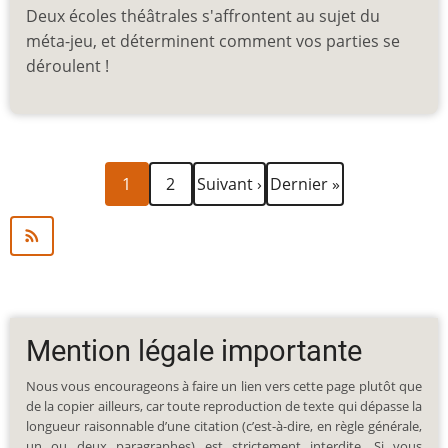
Deux écoles théâtrales s'affrontent au sujet du
méta-jeu, et déterminent comment vos parties se
déroulent !
Page
Page
Page
Dernière
Pagination
1
2
Suivant ›
Dernier »
courante
suivante
page
Mention légale importante
Nous vous encourageons à faire un lien vers cette page plutôt que
de la copier ailleurs, car toute reproduction de texte qui dépasse la
longueur raisonnable d’une citation (c’est-à-dire, en règle générale,
un ou deux paragraphes) est strictement interdite. Si vous