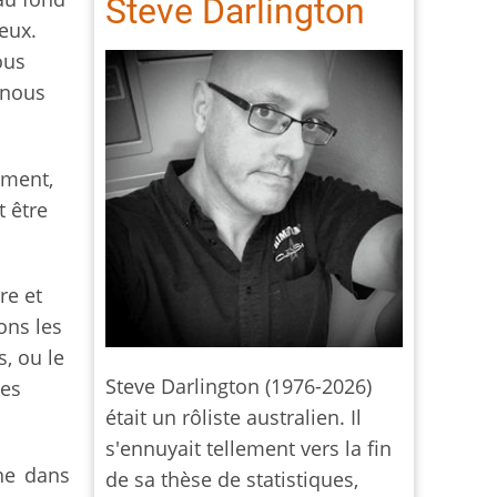
Steve Darlington
eux.
ous
 nous
ement,
t être
re et
ons les
, ou le
Steve Darlington (1976-2026)
les
était un rôliste australien. Il
s'ennuyait tellement vers la fin
ne dans
de sa thèse de statistiques,