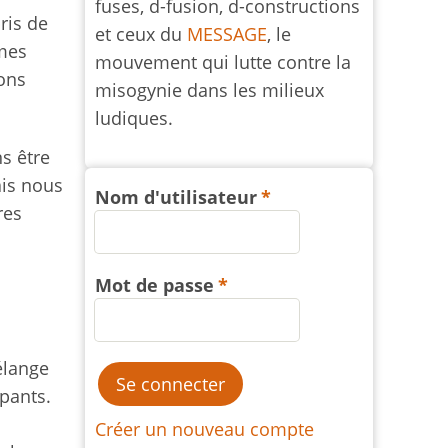
fuses, d-fusion, d-constructions
ris de
et ceux du
MESSAGE
, le
mmes
mouvement qui lutte contre la
ions
misogynie dans les milieux
ludiques.
s être
ais nous
Nom d'utilisateur
res
Mot de passe
élange
pants.
Créer un nouveau compte