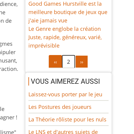
Good Games Hurstville est la
dience,
meilleure boutique de jeux que
 ne
j'aie jamais vue
on de
Le Genre englobe la création
Juste, rapide, généreux, varié,
nigmes
imprévisible
nipuler
Pagination
Page
Page
musant,
‹‹
2
››
précédente
suivante
raction.
VOUS AIMEREZ AUSSI
Laissez-vous porter par le jeu
Les Postures des joueurs
le
agner !
La Théorie rôliste pour les nuls
Le LNS et d'autres sujets de
llisme"