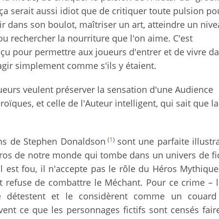
s ça serait aussi idiot que de critiquer toute pulsion po
sir dans son boulot, maîtriser un art, atteindre un niv
u rechercher la nourriture que l'on aime. C'est
çu pour permettre aux joueurs d'entrer et de vivre d
 agir simplement comme s'ils y étaient.
ueurs veulent préserver la sensation d'une Audience
roïques, et celle de l'Auteur intelligent, qui sait que la
(
1
)
ans de Stephen Donaldson
sont une parfaite illustr
éros de notre monde qui tombe dans un univers de fic
l est fou, il n'accepte pas le rôle du Héros Mythiqu
t refuse de combattre le Méchant. Pour ce crime – 
le détestent et le considèrent comme un couar
vent ce que les personnages fictifs sont censés faire