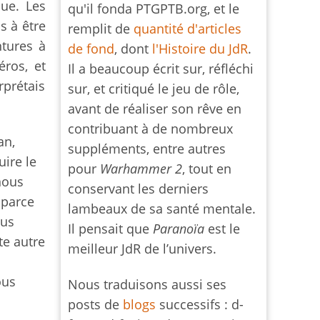
due. Les
qu'il fonda PTGPTB.org, et le
s à être
remplit de
quantité d'articles
ntures à
de fond
, dont
l'Histoire du JdR
.
éros, et
Il a beaucoup écrit sur, réfléchi
rprétais
sur, et critiqué le jeu de rôle,
avant de réaliser son rêve en
contribuant à de nombreux
an,
suppléments, entre autres
uire le
pour
Warhammer 2
, tout en
nous
conservant les derniers
 parce
lambeaux de sa santé mentale.
ous
Il pensait que
Paranoïa
est le
te autre
meilleur JdR de l’univers.
ous
Nous traduisons aussi ses
posts de
blogs
successifs : d-