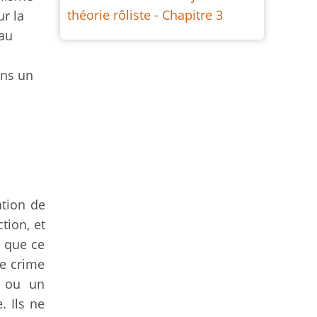
théorie rôliste - Chapitre 3
ur la
eau
ans un
ation de
tion, et
e que ce
le crime
d ou un
. Ils ne