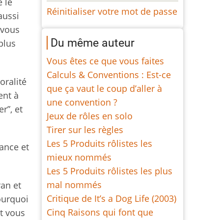
e le
Réinitialiser votre mot de passe
aussi
 vous
Du même auteur
plus
Vous êtes ce que vous faites
Calculs & Conventions : Est-ce
oralité
que ça vaut le coup d’aller à
ent à
une convention ?
r”, et
Jeux de rôles en solo
Tirer sur les règles
Les 5 Produits rôlistes les
ance et
mieux nommés
Les 5 Produits rôlistes les plus
mal nommés
ran et
Critique de It’s a Dog Life (2003)
ourquoi
Cinq Raisons qui font que
t vous