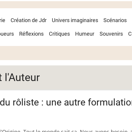
rie
Création de Jdr
Univers imaginaires
Scénarios
oueurs
Réflexions
Critiques
Humeur
Souvenirs
C
t l'Auteur
 du rôliste : une autre formulati
à l'Origine. Tout le monde sait ça. Nous avons besoin,