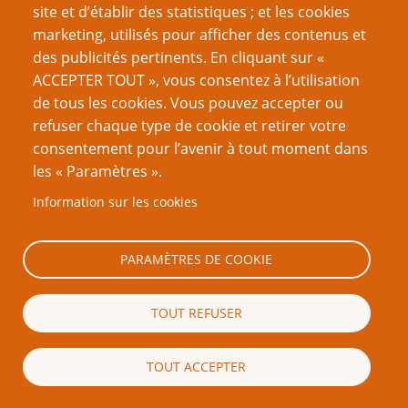
pseudo-scientifique, dans une totale indifférence pour
site et d’établir des statistiques ; et les cookies
des faits établis sur le décor, l’histoire et la nature des
marketing, utilisés pour afficher des contenus et
personnages… Bon sang, si vous êtes suffisamment
des publicités pertinents. En cliquant sur «
bon, vous pouvez même placer des choses qui brisent
ACCEPTER TOUT », vous consentez à l’utilisation
toutes les lois du comportement humain, de la physique
de tous les cookies. Vous pouvez accepter ou
et du conte raisonnable. Vous pourriez peut-être même
refuser chaque type de cookie et retirer votre
vous en sortir avec Jar Jar.
consentement pour l’avenir à tout moment dans
les « Paramètres ».
En fait, arrangez-vous pour que l’intrigue se tienne,
Information sur les cookies
qu’elle ait ce même pur sentiment d’aventure enfantine,
et les gens apprécieront tellement la balade qu’ils
débrancheront leur cerveau et vous suivront n’importe
PARAMÈTRES DE COOKIE
où.
TOUT REFUSER
Donc plus que tout, rappelez-vous d’être détendu, de
vous laisser emporter par le mouvement et de vous
amuser avec. Ceci, plus que toute autre chose, est tout
TOUT ACCEPTER
ce sur quoi
Star Wars
repose.