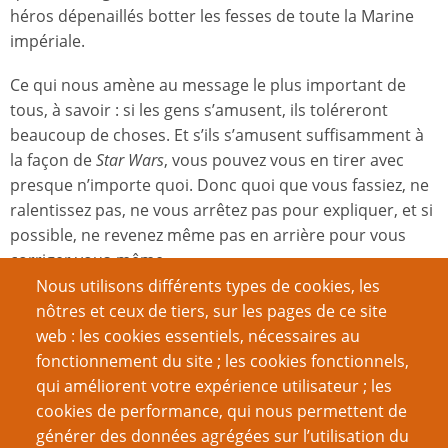
héros dépenaillés botter les fesses de toute la Marine
impériale.
Ce qui nous amène au message le plus important de
tous, à savoir : si les gens s’amusent, ils toléreront
beaucoup de choses. Et s’ils s’amusent suffisamment à
la façon de
Star Wars
, vous pouvez vous en tirer avec
presque n’importe quoi. Donc quoi que vous fassiez, ne
ralentissez pas, ne vous arrêtez pas pour expliquer, et si
possible, ne revenez même pas en arrière pour vous
corriger vous-même.
Nous utilisons différents types de cookies, les
Dans
Star Wars
, le rythme et les sensations fortes sont
nôtres et ceux de tiers, sur les pages de ce site
beaucoup plus importants que la logique ou
web : les cookies essentiels, nécessaires au
l’exactitude. Si les sabres-laser sont allumés, alors vous
fonctionnement du site ; les cookies fonctionnels,
pouvez vous en tirer avec n’importe quelle combinaison
qui améliorent votre expérience utilisateur ; les
dramatique, avec n’importe quelle incroyable
cookies de performance, qui nous permettent de
coïncidence à rebours, avec n’importe quel charabia
générer des données agrégées sur l’utilisation du