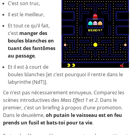
C’est son truc,
Il est le meilleur,
Et tout ce qu’il fait,
c’est
manger des
boules blanches en
tuant des fantômes
au passage
,
Et il est à court de
boules blanches [et c’est pourquoi il rentre dans le
labyrinthe (NdT)].
Ce n’est pas nécessairement ennuyeux. Comparez les
scènes introductives des
Mass Effect
1
et
2
. Dans le
premier, c’est un briefing à propos d’une promotion.
Dans le deuxième,
oh putain le vaisseau est en feu
prends un fusil et bats-toi pour ta vie
.