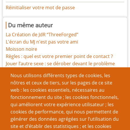
Réinitialiser votre mot de passe
Du même auteur
La Création de JdR “ThreeForged”
L'écran du MJ n'est pas votre ami
Moisson noire
Règles : quel est votre premier point de contact ?
Jouer l’autre sexe : se dérober devant le problème
L’écriteau sur la porte
Nous utilisons différents types de cookies, les
Parlons du système Gumshoe
nôtres et ceux de tiers, sur les pages de ce site
Comment j’écris mes critiques de jeux
web : les cookies essentiels, nécessaires au
Les hantises du Dr House
fonctionnement du site ; les cookies fonctionnels,
Les Filles de l’Exil - personnages et incertitudes
qui améliorent votre expérience utilisateur ; les
cookies de performance, qui nous permettent de
Page
Page
Pagination
‹‹
6
››
générer des données agrégées sur l’utilisation du
précédente
suivante
site et d’établir des statistiques ; et les cookies