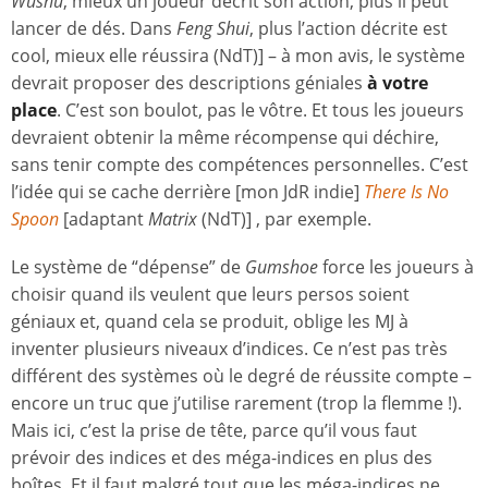
Wushu
, mieux un joueur décrit son action, plus il peut
lancer de dés. Dans
Feng Shui
, plus l’action décrite est
cool, mieux elle réussira (NdT)] – à mon avis, le système
devrait proposer des descriptions géniales
à votre
place
. C’est son boulot, pas le vôtre. Et tous les joueurs
devraient obtenir la même récompense qui déchire,
sans tenir compte des compétences personnelles. C’est
l’idée qui se cache derrière [mon JdR indie]
There Is No
Spoon
[adaptant
Matrix
(NdT)] , par exemple.
Le système de “dépense” de
Gumshoe
force les joueurs à
choisir quand ils veulent que leurs persos soient
géniaux et, quand cela se produit, oblige les MJ à
inventer plusieurs niveaux d’indices. Ce n’est pas très
différent des systèmes où le degré de réussite compte –
encore un truc que j’utilise rarement (trop la flemme !).
Mais ici, c’est la prise de tête, parce qu’il vous faut
prévoir des indices et des méga-indices en plus des
boîtes. Et il faut malgré tout que les méga-indices ne