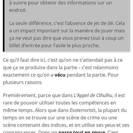
à suivre pour obtenir des informations sur un
endroit.
La seule différence, c’est l’absence de jet de dé. Cela
a un impact important sur la manière de jouer mais
ça ne veut pas dire que vous prenez tout à coup un
billet d’entrée pour l’asile le plus proche.
Ce qu’il faut dire ici, c’est qu’on ne s’attendait pas à ce
que ça se produise dans la partie – c’est néanmoins
exactement ce qu’on a
vécu
pendant la partie. Pour
plusieurs raisons.
Premièrement, parce que dans
L’Appel de Cthulhu
, il est
rare de pouvoir utiliser toutes les compétences en
même temps. Alors que dans
Esoterrorists
, la plupart du
temps on se trouve sur une scène de crime ou une
scène contenant des indices, et on utilise ses yeux et ses
connaissances. Donc on
passe tout en revue
. C’est