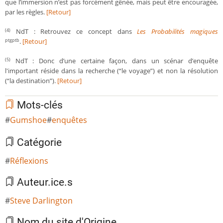
que l’immersion n’est pas forcément gênée, mais peut être encouragée,
par les règles.
[Retour]
NdT : Retrouvez ce concept dans
Les Probabilités magiques
(4)
.
[Retour]
ptgptb
NdT : Donc d’une certaine façon, dans un scénar d’enquête
(5)
l'important réside dans la recherche (“le voyage”) et non la résolution
(“la destination”).
[Retour]
Mots-clés
Gumshoe
enquêtes
Catégorie
Réflexions
Auteur.ice.s
Steve Darlington
Nom du site d'Origine