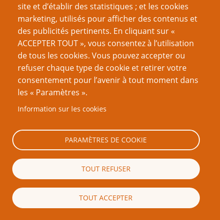
site et d’établir des statistiques ; et les cookies
plusieurs niveaux d’indices."
marketing, utilisés pour afficher des contenus et
Non, le MJ n'est pas obligé de mettre plusieurs
des publicités pertinents. En cliquant sur «
indices à chaque fois (ce serait d'ailleurs ridicule).
ACCEPTER TOUT », vous consentez à l’utilisation
- "mais on a également rencontré des difficultés
de tous les cookies. Vous pouvez accepter ou
avec les compétences sociales dans Gumshoe."
refuser chaque type de cookie et retirer votre
Comme dans beaucoup de JdR hélas, pourquoi en
consentement pour l’avenir à tout moment dans
faire une critique propre à Gumshoe ?
les « Paramètres ».
Information sur les cookies
- "l’utilisation de la compétence Bullshit Detector[...]
Les interactions subtiles en roleplay, se sont
transformées en uniques jets de dés et ça a
PARAMÈTRES DE COOKIE
passablement gâché notre plaisir."
Là encore comme dans beaucoup de JdR. Il ne faut
TOUT REFUSER
pas utiliser cette compétence :D.
- "lancer les dés. Pour nous, ça fait partie de
TOUT ACCEPTER
l’expérience du JdR et si on nous enlève ça, ça fait
bizarre. [...] lancer des dés, c’est amusant en soi [...]