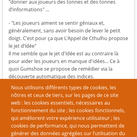
"donner aux joueurs des tonnes et des tonnes
d’informations" ...
- "Les joueurs aiment se sentir géniaux et,
généralement, sans avoir besoin de lever le petit
doigt. C’est pour ça que L’Appel de Cthulhu propose
le jet d’Idée"
Il me semble que le jet d'Idée est au contraire là
pour aider les joueurs en manque d'idées... Ce à
quoi Gumshoe se propose de remédier via la
découverte automatique des indices.
Nous utilisons différents types de cookies, les
- "Le système de “dépense” de Gumshoe force les
nôtres et ceux de tiers, sur les pages de ce site
joueurs à choisir quand ils veulent que leurs persos
web : les cookies essentiels, nécessaires au
soient géniaux"*
fonctionnement du site ; les cookies fonctionnels,
Oui c'est le principe du jeu, plus de maitrise dans
qui améliorent votre expérience utilisateur ; les
les mains du joueurs.
cookies de performance, qui nous permettent de
générer des données agrégées sur l’utilisation du
- "et, quand cela se produit, oblige les MJ à inventer