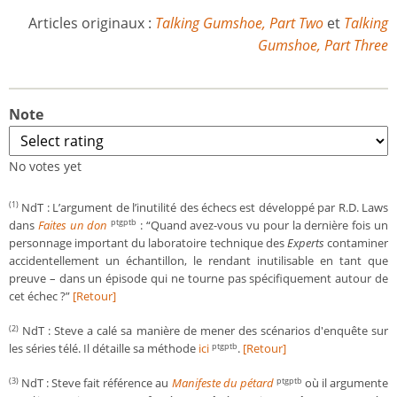
Articles originaux :
Talking Gumshoe, Part Two
et
Talking
Gumshoe, Part Three
Note
No votes yet
NdT : L’argument de l’inutilité des échecs est développé par R.D. Laws
(1)
dans
Faites un don
: “Quand avez-vous vu pour la dernière fois un
ptgptb
personnage important du laboratoire technique des
Experts
contaminer
accidentellement un échantillon, le rendant inutilisable en tant que
preuve – dans un épisode qui ne tourne pas spécifiquement autour de
cet échec ?”
[Retour]
NdT : Steve a calé sa manière de mener des scénarios d'enquête sur
(2)
les séries télé. Il détaille sa méthode
ici
.
[Retour]
ptgptb
NdT : Steve fait référence au
Manifeste du pétard
où il argumente
(3)
ptgptb