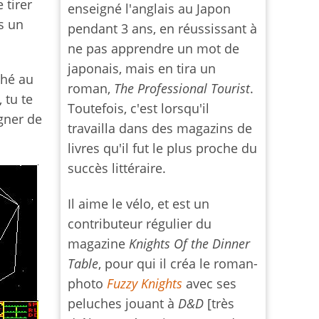
e tirer
enseigné l'anglais au Japon
rs un
pendant 3 ans, en réussissant à
ne pas apprendre un mot de
japonais, mais en tira un
ché au
roman,
The Professional Tourist
.
 tu te
Toutefois, c'est lorsqu'il
agner de
travailla dans des magazins de
livres qu'il fut le plus proche du
succès littéraire.
Il aime le vélo, et est un
contributeur régulier du
magazine
Knights Of the Dinner
Table
, pour qui il créa le roman-
photo
Fuzzy Knights
avec ses
peluches jouant à
D&D
[très