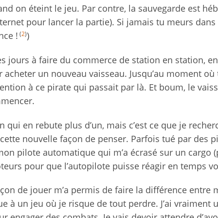
d on éteint le jeu. Par contre, la sauvegarde est hé
ternet pour lancer la partie). Si jamais tu meurs dans 
(
2
)
nce !
)
es jours à faire du commerce de station en station, en
ur acheter un nouveau vaisseau. Jusqu’au moment où 
ention à ce pirate qui passait par là. Et boum, le vais
ommencer.
n qui en rebute plus d’un, mais c’est ce que je recherc
cette nouvelle façon de penser. Parfois tué par des p
 mon pilote automatique qui m’a écrasé sur un cargo 
oteurs pour que l’autopilote puisse réagir en temps vo
 façon de jouer m’a permis de faire la différence entre 
e à un jeu où je risque de tout perdre. J’ai vraiment 
pour engager des combats. Je vais devoir attendre d’avo