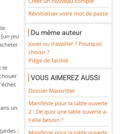
Créer un nouveau compte
Réinitialiser votre mot de passe
tte
Du même auteur
 [un jeu
Jouer ou travailler ? Pourquoi
’acheter
choisir ?
Piège de facilité
 te
échouer
VOUS AIMEREZ AUSSI
l’échec
Dossier Mausritter
Manifeste pour la table ouverte
 dans un
2 : De quoi une table ouverte a-
t-elle besoin ?
gardes :
Manifeste pour la table ouverte