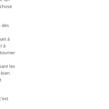
 chose
e des
ait à
t à
 tourner
sant les
e bien
t
c’est