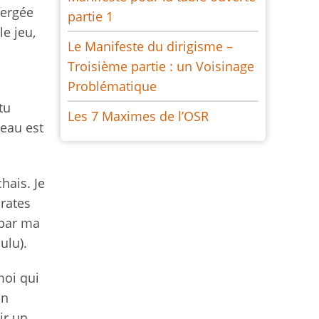
bergée
partie 1
le jeu,
Le Manifeste du dirigisme –
Troisième partie : un Voisinage
Problématique
tu
Les 7 Maximes de l’OSR
seau est
hais. Je
irates
(par ma
ulu).
moi qui
un
ir un