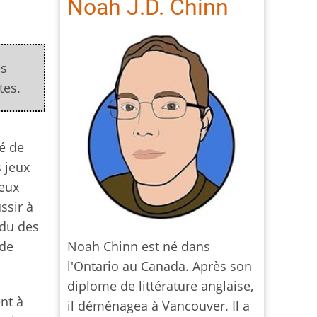
Noah J.D. Chinn
es
tes.
té de
s jeux
jeux
ssir à
ndu des
 de
Noah Chinn est né dans
l'Ontario au Canada. Après son
diplome de littérature anglaise,
ent à
il déménagea à Vancouver. Il a