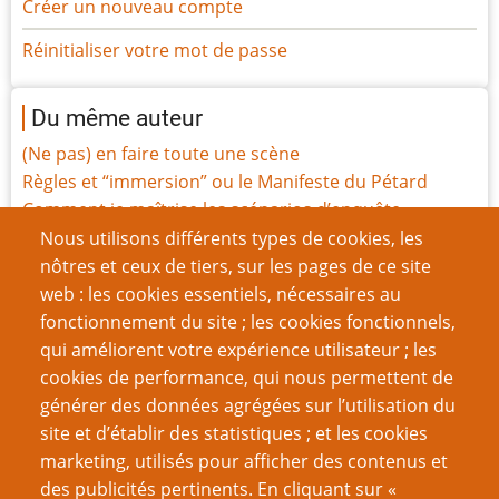
Créer un nouveau compte
Réinitialiser votre mot de passe
Du même auteur
(Ne pas) en faire toute une scène
Règles et “immersion” ou le Manifeste du Pétard
Comment je maîtrise les scénarios d’enquête
Vieillir
Nous utilisons différents types de cookies, les
Les Justifications Manifestement Absurdes
nôtres et ceux de tiers, sur les pages de ce site
Les Probabilités magiques
web : les cookies essentiels, nécessaires au
Ghostbusters RPG, le JdR pour débuter
fonctionnement du site ; les cookies fonctionnels,
La feuille de perso n'est pas votre amie
qui améliorent votre expérience utilisateur ; les
Modes de jeu cachés et création, la suite
cookies de performance, qui nous permettent de
Modes de jeu cachés et création
générer des données agrégées sur l’utilisation du
site et d’établir des statistiques ; et les cookies
Page
Page
Pagination
‹‹
8
››
marketing, utilisés pour afficher des contenus et
précédente
suivante
des publicités pertinents. En cliquant sur «