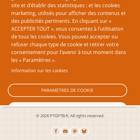
site et d’établir des statistiques ; et les cookies
Du même auteur
marketing, utilisés pour afficher des contenus et
Test de validité d'Univers
des publicités pertinents. En cliquant sur «
Ouais, mais… Mon perso n'en a rien à cirer !
ACCEPTER TOUT », vous consentez à l’utilisation
Le Guide du Maître de Jeu salaud
de tous les cookies. Vous pouvez accepter ou
Les règles de base de Jonny
refuser chaque type de cookie et retirer votre
Tous à bord de L’Express pour l'aventure !
consentement pour l’avenir à tout moment dans
Salut les gars, vous devez être le groupe !
les « Paramètres ».
Maîtriser avec que dalle
Information sur les cookies
Techniques de défense juridique pour rôlistes
Page
Pagination
‹‹
3
PARAMÈTRES DE COOKIE
précédente
TOUT REFUSER
© 2026 PTGPTB.fr, All rights reserved.
TOUT ACCEPTER