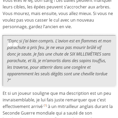
Vous êtes le MJ, bon sang ! Les balles peuvent manquer
leurs cibles, les épées peuvent s’accrocher aux arbres.
Vous mourez, mais ensuite, vous allez mieux. Si vous ne
voulez pas vous casser le cul avec un nouveau
personnage, gardez l’ancien en vie.
“Donc si j’ai bien compris. L’avion est en flammes et mon
parachute a pris feu. Je ne veux pas mourir brûlé vif
donc je saute. Je fais une chute de SIX MILLEMÈTRES sans
parachute, et là, je m’amortis dans des sapins touffus,
les traverse, pour atterrir dans une congère et
apparemment les seuls dégâts sont une cheville tordue
?”
Et si un joueur souligne que ma description est un peu
invraisemblable, je lui fais juste remarquer que c’est
effectivement arrivé
à un mitrailleur anglais durant la
(
1
)
Seconde Guerre mondiale qui a sauté de son