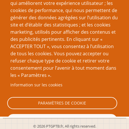
qui améliorent votre expérience utilisateur ; les
Tu veux jouer un quoi ???
cookies de performance, qui nous permettent de
Un homme à terre ! – Comment gérer l'absence d'un
générer des données agrégées sur l’utilisation du
joueur
site et d’établir des statistiques ; et les cookies
Critique de The Elfish Gene
marketing, utilisés pour afficher des contenus et
Mon personnage de “Spirit of the Century” prend
des publicités pertinents. En cliquant sur «
forme
ACCEPTER TOUT », vous consentez à l’utilisation
Je voudrais remercier mes parents...
de tous les cookies. Vous pouvez accepter ou
Le Manuel de Wolfgang pour escroquer les autres
refuser chaque type de cookie et retirer votre
persos
consentement pour l’avenir à tout moment dans
Des objets magiques autrement
les « Paramètres ».
Comment James Wallis a gâché la vie de mon
Information sur les cookies
personnage
Page
Pagination
1
››
PARAMÈTRES DE COOKIE
suivante
TOUT REFUSER
© 2026 PTGPTB.fr, All rights reserved.