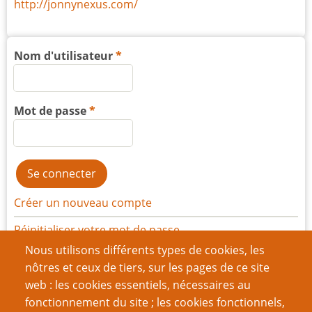
http://jonnynexus.com/
Nom d'utilisateur
Mot de passe
Créer un nouveau compte
Réinitialiser votre mot de passe
Nous utilisons différents types de cookies, les
nôtres et ceux de tiers, sur les pages de ce site
Du même auteur
web : les cookies essentiels, nécessaires au
L’Homme qui ne pouvait s’empêcher de mourir
fonctionnement du site ; les cookies fonctionnels,
Cop Show de James Wallis… adapté à Star Trek