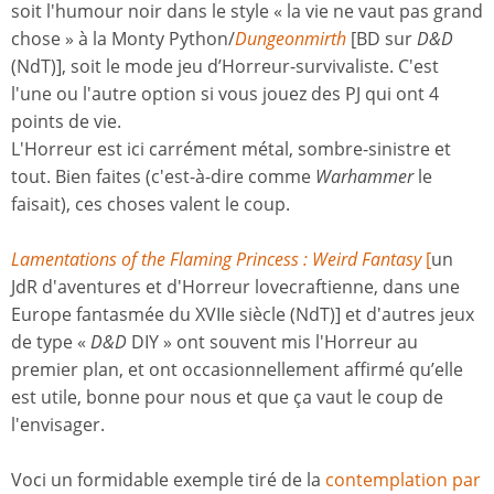
soit l'humour noir dans le style « la vie ne vaut pas grand
chose » à la Monty Python/
Dungeonmirth
[BD sur
D&D
(NdT)], soit le mode jeu d’Horreur-survivaliste. C'est
l'une ou l'autre option si vous jouez des PJ qui ont 4
points de vie.
L'Horreur est ici carrément métal, sombre-sinistre et
tout. Bien faites (c'est-à-dire comme
Warhammer
le
faisait), ces choses valent le coup.
Lamentations of the Flaming Princess : Weird Fantasy
[
un
JdR d'aventures et d'Horreur lovecraftienne, dans une
Europe fantasmée du XVIIe siècle (NdT)] et d'autres jeux
de type «
D&D
DIY » ont souvent mis l'Horreur au
premier plan, et ont occasionnellement affirmé qu’elle
est utile, bonne pour nous et que ça vaut le coup de
l'envisager.
Voci un formidable exemple tiré de la
contemplation par