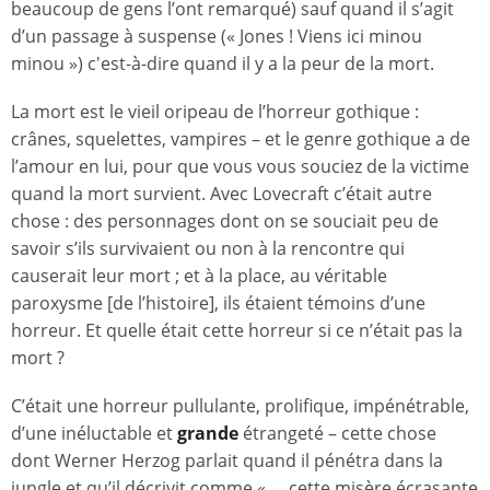
beaucoup de gens l’ont remarqué) sauf quand il s’agit
d’un passage à suspense (« Jones ! Viens ici minou
minou ») c'est-à-dire quand il y a la peur de la mort.
La mort est le vieil oripeau de l’horreur gothique :
crânes, squelettes, vampires – et le genre gothique a de
l’amour en lui, pour que vous vous souciez de la victime
quand la mort survient. Avec Lovecraft c’était autre
chose : des personnages dont on se souciait peu de
savoir s’ils survivaient ou non à la rencontre qui
causerait leur mort ; et à la place, au véritable
paroxysme [de l’histoire], ils étaient témoins d’une
horreur. Et quelle était cette horreur si ce n’était pas la
mort ?
C’était une horreur pullulante, prolifique, impénétrable,
d’une inéluctable et
grande
étrangeté – cette chose
dont Werner Herzog parlait quand il pénétra dans la
jungle et qu’il décrivit comme « … cette misère écrasante