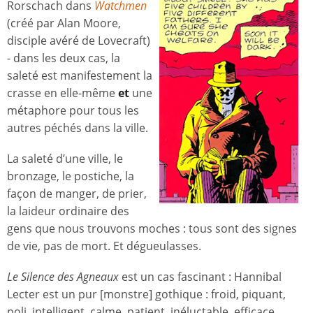
Rorschach dans
Watchmen
(créé par Alan Moore,
disciple avéré de Lovecraft)
- dans les deux cas, la
saleté est manifestement la
crasse en elle-même
et
une
métaphore pour tous les
autres péchés dans la ville.
La saleté d’une ville, le
bronzage, le postiche, la
façon de manger, de prier,
la laideur ordinaire des
gens que nous trouvons moches : tous sont des signes
de vie, pas de mort. Et dégueulasses.
Le
Silence des Agneaux
est un cas fascinant : Hannibal
Lecter est un pur [monstre] gothique : froid, piquant,
poli, intelligent, calme, patient, inéluctable, efficace,