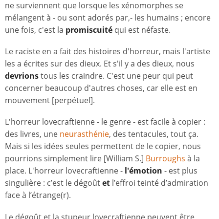
ne surviennent que lorsque les xénomorphes se
mélangent à - ou sont adorés par,- les humains ; encore
une fois, c'est la
promiscuité
qui est néfaste.
Le raciste en a fait des histoires d'horreur, mais l'artiste
les a écrites sur des dieux. Et s'il y a des dieux, nous
devrions
tous les craindre. C'est une peur qui peut
concerner beaucoup d'autres choses, car elle est en
mouvement [perpétuel].
L'horreur lovecraftienne - le genre - est facile à copier :
des livres, une
neurasthénie
, des tentacules, tout ça.
Mais si les idées seules permettent de le copier, nous
pourrions simplement lire [William S.]
Burroughs
à la
place. L'horreur lovecraftienne -
l'émotion
- est plus
singulière : c’est le dégoût
et
l’effroi teinté d’admiration
face à l’étrange(r).
Le dégoût et la stupeur lovecraftienne peuvent être