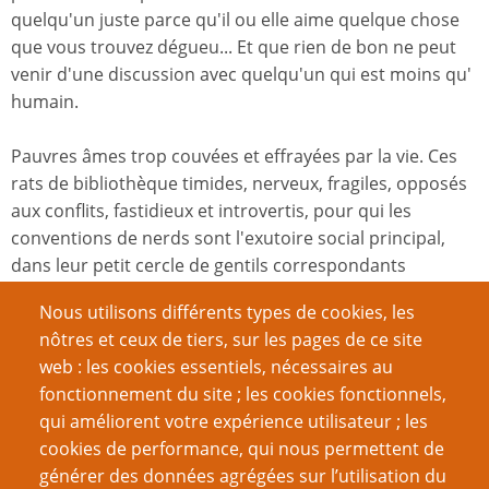
quelqu'un juste parce qu'il ou elle aime quelque chose
que vous trouvez dégueu... Et que rien de bon ne peut
venir d'une discussion avec quelqu'un qui est moins qu'
humain.
Pauvres âmes trop couvées et effrayées par la vie. Ces
rats de bibliothèque timides, nerveux, fragiles, opposés
aux conflits, fastidieux et introvertis, pour qui les
conventions de nerds sont l'exutoire social principal,
dans leur petit cercle de gentils correspondants
hobbyistes, imitent, ironiquement, Lovecraft qu'ils n'ont
Nous utilisons différents types de cookies, les
pas lu ou n'ont pas compris. Ils ne reconnaissent pas la
nôtres et ceux de tiers, sur les pages de ce site
nature du dégoût qu'ils ressentent pour ce qu'il est,
web : les cookies essentiels, nécessaires au
alors qu'ils ont ses conséquences proprement
fonctionnement du site ; les cookies fonctionnels,
personnifiées dans les archives historiques.
qui améliorent votre expérience utilisateur ; les
cookies de performance, qui nous permettent de
Lorsqu'il y a du dégueu, il y a de la peur. Là où il y a de la
générer des données agrégées sur l’utilisation du
peur il y a de l'ignorance, là où il y a de l'ignorance il y a