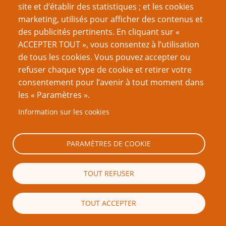
site et d’établir des statistiques ; et les cookies
du dégoût, et là où il y a du dégoût, il y a des préjugés.
marketing, utilisés pour afficher des contenus et
Tout le monde n'a pas besoin de faire face à toutes les
des publicités pertinents. En cliquant sur «
horreurs. Mais si vous n'apprenez jamais rien des
ACCEPTER TOUT », vous consentez à l’utilisation
horreurs, vous en devenez une.
de tous les cookies. Vous pouvez accepter ou
refuser chaque type de cookie et retirer votre
consentement pour l’avenir à tout moment dans
Article d’origine :
Lovecraft, Nerds, and the uses of ick
les « Paramètres ».
Information sur les cookies
Sélection de commentaires
PARAMÈTRES DE COOKIE
Drew Astolfi
TOUT REFUSER
J'ai aimé lire cet article, il est intéressant à
plusieurs niveaux. Et j'ai été fasciné par le
projet actuel d'Alan Moore,
Providence
, qui
TOUT ACCEPTER
s'inscrit vraiment dans ces thèmes.