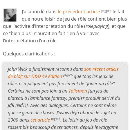
J’ai abordé dans
le précédent article
le fait
ptgptb
que notre loisir de jeu de rôle contient bien plus
que l’activité d’interprétation du rôle (
roleplaying
), et que
ce “bien plus” n’aurait en fait rien à voir avec
l’interprétation d’un rôle.
Quelques clarifications :
John Wick a finalement reconnu dans
son récent article
de blog sur
D&D
4e édition
que tous les jeux de
ptgptb
rôles n’impliquaient pas forcément de “jouer un rôle”.
Certains ne sont pas loin d’un
Talisman
[un jeu de
plateau à l’ambiance fantasy, premier produit dérivé du
JdR (NdT)]. Avec des dialogues. Certains ne sont même
que ce genre de choses. J’avais déjà abordé le sujet en
2000 dans
cet article
. Le loisir du jeu de rôle
ptgptb
rassemble beaucoup de tendances, depuis le wargame