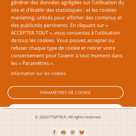
générer des données agrégées sur l’utilisation du
site et d’établir des statistiques ; et les cookies
Page
Page
Pagination
‹‹
8
››
marketing, utilisés pour afficher des contenus et
précédente
suivante
des publicités pertinents. En cliquant sur «
VOUS AIMEREZ AUSSI
ACCEPTER TOUT », vous consentez à l’utilisation
de tous les cookies. Vous pouvez accepter ou
Une histoire de dés
refuser chaque type de cookie et retirer votre
consentement pour l’avenir à tout moment dans
Les petites mains invisibles
les « Paramètres ».
Ode aux Indés
Information sur les cookies
Couvrir ou recouvrir ?
Xyrop : mon expérience de créateur et d’éditeur
PARAMÈTRES DE COOKIE
TOUT REFUSER
© 2026 PTGPTB.fr, All rights reserved.
TOUT ACCEPTER