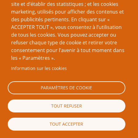
Nous continuâmes, tuant kobold après kobold jusqu’à
site et d’établir des statistiques ; et les cookies
atteindre le cœur de leur repaire. Tout le monde se rua
marketing, utilisés pour afficher des contenus et
sur les trésors, en essayant les objets magiques au
des publicités pertinents. En cliquant sur «
hasard.
ACCEPTER TOUT », vous consentez à l’utilisation
de tous les cookies. Vous pouvez accepter ou
refuser chaque type de cookie et retirer votre
P’tit Pervers : Pas mal. Une Baguette des Merveilles ! Je
consentement pour l’avenir à tout moment dans
vais m’amuser avec ce joujou toute la nuit.
les « Paramètres ».
El Disgusto : Ah un sac avec un trou portable. Tout ce
Information sur les cookies
que je dois trouver, c’est un bateau pliable, un Tertre
Errant et mon arme surpuissante sera complète.
PARAMÈTRES DE COOKIE
L’Incroyable Pochtron : Moi
j’aime mélanger des
TOUT REFUSER
potions. Quels sont ma
taille et mon alignement
maintenant ?
TOUT ACCEPTER
Johnny la Tangente : Tout ce que j’ai trouvé, c’est ce