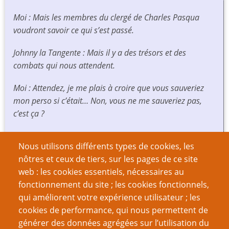
Moi : Mais les membres du clergé de Charles Pasqua
voudront savoir ce qui s’est passé.
Johnny la Tangente : Mais il y a des trésors et des
combats qui nous attendent.
Moi : Attendez, je me plais à croire que vous sauveriez
mon perso si c’était… Non, vous ne me sauveriez pas,
c’est ça ?
L’Incroyable Pochtron : C’est chacun pour soi, Al Bruno
Nous utilisons différents types de cookies, les
III.
nôtres et ceux de tiers, sur les pages de ce site
web : les cookies essentiels, nécessaires au
Le groupe continua, et j’essayai de ne pas entendre les
fonctionnement du site ; les cookies fonctionnels,
cris imaginaires du PNJ imaginaire piégé
ad vitam
qui améliorent votre expérience utilisateur ; les
aeternam
dans un piège virtuel. Mais parfois, au cœur de
cookies de performance, qui nous permettent de
la nuit, cela me hante encore.
générer des données agrégées sur l’utilisation du