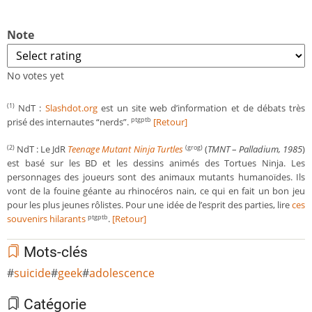
Note
No votes yet
NdT :
Slashdot.org
est un site web d’information et de débats très
(1)
prisé des internautes “nerds”.
[Retour]
ptgptb
NdT : Le JdR
Teenage Mutant Ninja Turtles
(
TMNT
–
Palladium, 1985
)
(2)
(grog)
est basé sur les BD et les dessins animés des Tortues Ninja. Les
personnages des joueurs sont des animaux mutants humanoïdes. Ils
vont de la fouine géante au rhinocéros nain, ce qui en fait un bon jeu
pour les plus jeunes rôlistes. Pour une idée de l’esprit des parties, lire
ces
souvenirs hilarants
.
[Retour]
ptgptb
Mots-clés
suicide
geek
adolescence
Catégorie