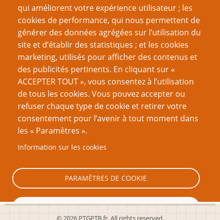
Osez être stupide
qui améliorent votre expérience utilisateur ; les
L'Avatar, l'Audience et l'Auteur
cookies de performance, qui nous permettent de
générer des données agrégées sur l’utilisation du
Page
Page
Pagination
‹‹
9
››
site et d’établir des statistiques ; et les cookies
précédente
suivante
marketing, utilisés pour afficher des contenus et
VOUS AIMEREZ AUSSI
des publicités pertinents. En cliquant sur «
ACCEPTER TOUT », vous consentez à l’utilisation
La bataille autour du jeu de rôle
de tous les cookies. Vous pouvez accepter ou
refuser chaque type de cookie et retirer votre
Une Histoire du jeu de rôle – quatrième partie : Enfer
consentement pour l’avenir à tout moment dans
et paradis de la finance
les « Paramètres ».
La disparition de James Dallas Egbert III (1re partie)
Information sur les cookies
La disparition de James Dallas Egbert III (2e partie)
Le Rapport Pulling
PARAMÈTRES DE COOKIE
TOUT REFUSER
© 2026 PTGPTB.fr, All rights reserved.