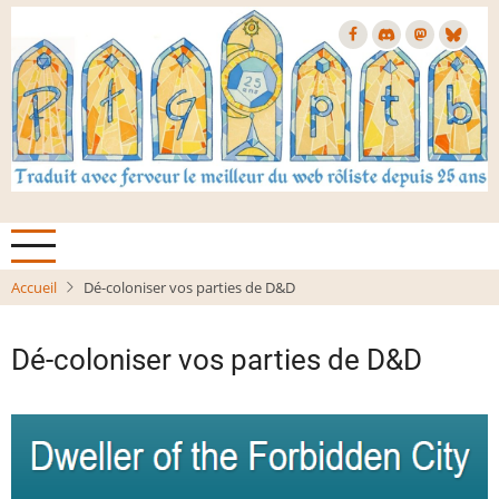
Aller
au
contenu
principal
Accueil
Dé-coloniser vos parties de D&D
Dé-coloniser vos parties de D&D