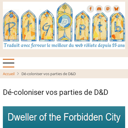
Aller
au
contenu
principal
Accueil
Dé-coloniser vos parties de D&D
Dé-coloniser vos parties de D&D