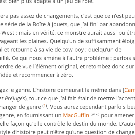
est bien plus adapté à un jeu de rôle.
era pas assez de changements, c’est que ce n’est peu
 série de la Boîte à jouets, que j’ai fini par abandonn
-West ; mais en vérité, ce monstre aurait aussi pu êtr
avageant les plaines. Quelqu’un de suffisamment éloi
al et retourne à sa vie de cow-boy ; quelqu’un de
llé. Ce qui nous amène à l’autre problème : parfois s
perdre de vue l’élément original, et retombez donc su
 l’idée et recommencer à zéro.
gez le genre. L’histoire demeurait la même dans [
Cam
et Préjugés
), tout ce que j’ai fait était de mettre l’accen
(
1
)
changer de genre
. Vous aurez cependant parfois be
(wiki)
 genre, en fournissant un
MacGuffin
pour amener 
elle façon qu’elle contrôle le destin du monde. D’autre
style d’histoire peut n’être qu’une question de chang