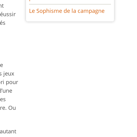
nt
Le Sophisme de la campagne
réussir
sés
ue
s jeux
ori pour
d’une
des
re. Ou
 autant