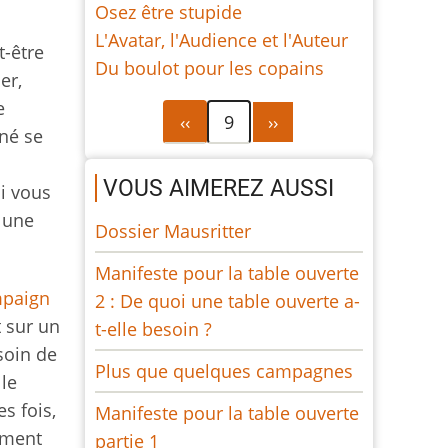
Osez être stupide
L'Avatar, l'Audience et l'Auteur
t-être
Du boulot pour les copains
er,
e
Pagination
Page
Page
‹‹
9
››
gné se
précédente
suivante
VOUS AIMEREZ AUSSI
i vous
r une
Dossier Mausritter
Manifeste pour la table ouverte
paign
2 : De quoi une table ouverte a-
t sur un
t-elle besoin ?
soin de
Plus que quelques campagnes
le
s fois,
Manifeste pour la table ouverte
ement
partie 1