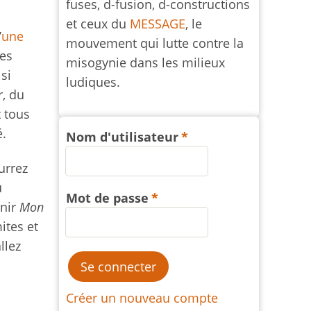
fuses, d-fusion, d-constructions
et ceux du
MESSAGE
, le
’
une
mouvement qui lutte contre la
des
misogynie dans les milieux
si
ludiques.
r, du
t tous
é.
Nom d'utilisateur
urrez
u
Mot de passe
unir
Mon
mites et
llez
Créer un nouveau compte