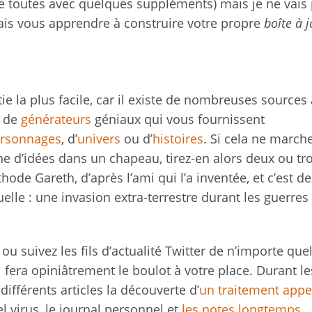
e toutes avec quelques suppléments) mais je ne vais
 vais vous apprendre à construire votre propre
boîte à 
tie la plus facile, car il existe de nombreuses sources
e de
générateurs
géniaux qui vous fournissent
rsonnages
, d’
univers
ou d’
histoires
. Si cela ne march
e d’idées dans un chapeau, tirez-en alors deux ou tro
hode Gareth, d’après l’ami qui l’a inventée, et c’est de
le : une invasion extra-terrestre durant les guerres
là ou suivez les fils d’actualité Twitter de n’importe qu
 fera opiniâtrement le boulot à votre place. Durant le
ifférents articles la découverte d’
un traitement appe
l virus, le journal personnel et
les notes longtemps