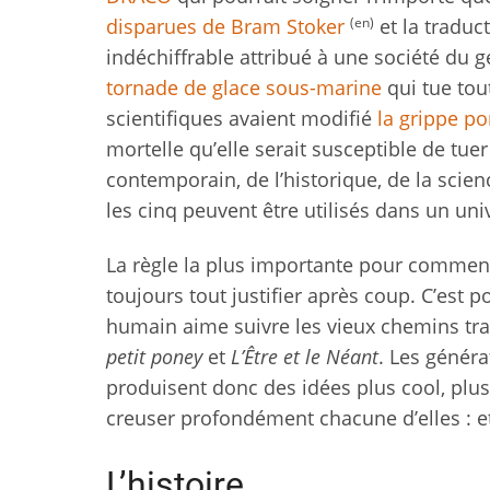
(en)
disparues de Bram Stoker
et la traduc
indéchiffrable attribué à une société du ge
tornade de glace sous-marine
qui tue tout
scientifiques avaient modifié
la grippe po
mortelle qu’elle serait susceptible de tuer
contemporain, de l’historique, de la scien
les cinq peuvent être utilisés dans un univ
La règle la plus importante pour commenc
toujours tout justifier après coup. C’est p
humain aime suivre les vieux chemins tr
petit poney
et
L’Être et le Néant
. Les générat
produisent donc des idées plus cool, plus 
creuser profondément chacune d’elles : et 
L’histoire