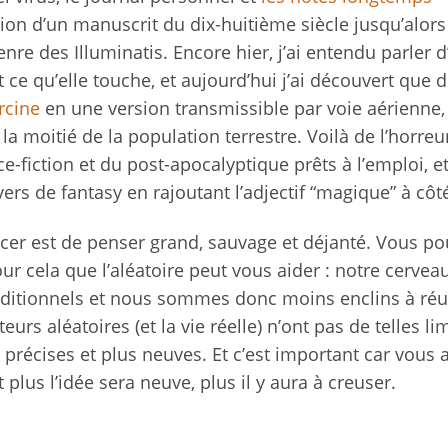
tion d’un manuscrit du dix-huitième siècle jusqu’alors
nre des Illuminatis. Encore hier, j’ai entendu parler d
 ce qu’elle touche, et aujourd’hui j’ai découvert que 
rcine
en une version transmissible par voie aérienne, 
 la moitié de la population terrestre. Voilà de l’horreu
ce-fiction et du post-apocalyptique prêts à l’emploi, e
ers de fantasy en rajoutant l’adjectif “magique” à côt
er est de penser grand, sauvage et déjanté. Vous po
our cela que l’aléatoire peut vous aider : notre cervea
aditionnels et nous sommes donc moins enclins à ré
eurs aléatoires (et la vie réelle) n’ont pas de telles li
précises et plus neuves. Et c’est important car vous a
plus l’idée sera neuve, plus il y aura à creuser.