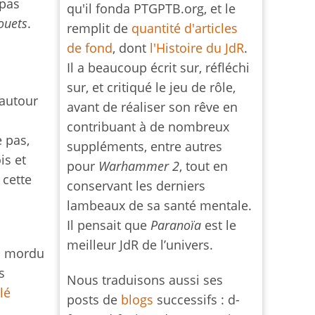
 pas
qu'il fonda PTGPTB.org, et le
jouets
.
remplit de
quantité d'articles
de fond
, dont
l'Histoire du JdR
.
Il a beaucoup écrit sur, réfléchi
sur, et critiqué le jeu de rôle,
 autour
avant de réaliser son rêve en
contribuant à de nombreux
e pas,
suppléments, entre autres
is et
pour
Warhammer 2
, tout en
 cette
conservant les derniers
lambeaux de sa santé mentale.
Il pensait que
Paranoïa
est le
meilleur JdR de l’univers.
el mordu
s
Nous traduisons aussi ses
lé
posts de
blogs
successifs : d-