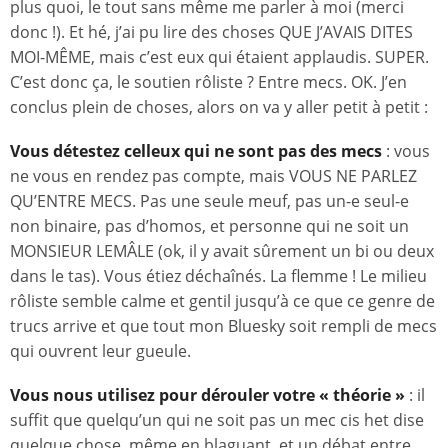
plus quoi, le tout sans même me parler à moi (merci
donc !). Et hé, j’ai pu lire des choses QUE J’AVAIS DITES
MOI-MÊME, mais c’est eux qui étaient applaudis. SUPER.
C’est donc ça, le soutien rôliste ? Entre mecs. OK. J’en
conclus plein de choses, alors on va y aller petit à petit :
Vous détestez celleux qui ne sont pas des mecs
: vous
ne vous en rendez pas compte, mais VOUS NE PARLEZ
QU’ENTRE MECS. Pas une seule meuf, pas un-e seul-e
non binaire, pas d’homos, et personne qui ne soit un
MONSIEUR LEMÂLE (ok, il y avait sûrement un bi ou deux
dans le tas). Vous étiez déchaînés. La flemme ! Le milieu
rôliste semble calme et gentil jusqu’à ce que ce genre de
trucs arrive et que tout mon Bluesky soit rempli de mecs
qui ouvrent leur gueule.
Vous nous utilisez pour dérouler votre « théorie »
: il
suffit que quelqu’un qui ne soit pas un mec cis het dise
quelque chose, même en blaguant, et un débat entre