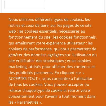
Nous utilisons différents types de cookies, les
nôtres et ceux de tiers, sur les pages de ce site
Créer un nouveau compte
web : les cookies essentiels, nécessaires au
fonctionnement du site ; les cookies fonctionnels,
Réinitialiser votre mot de passe
qui améliorent votre expérience utilisateur ; les
cookies de performance, qui nous permettent de
Du même auteur
générer des données agrégées sur l’utilisation du
Exilées dans l’indé, mais sans aucun regret
site et d’établir des statistiques ; et les cookies
marketing, utilisés pour afficher des contenus et
VOUS AIMEREZ AUSSI
des publicités pertinents. En cliquant sur «
ACCEPTER TOUT », vous consentez à l’utilisation
Romance et Jeu de Rôles : des biais de genre ?
de tous les cookies. Vous pouvez accepter ou
refuser chaque type de cookie et retirer votre
Concilier grossesse et GN, c’est possible
consentement pour l’avenir à tout moment dans
Journal d’une Orga de GN enceinte
les « Paramètres ».