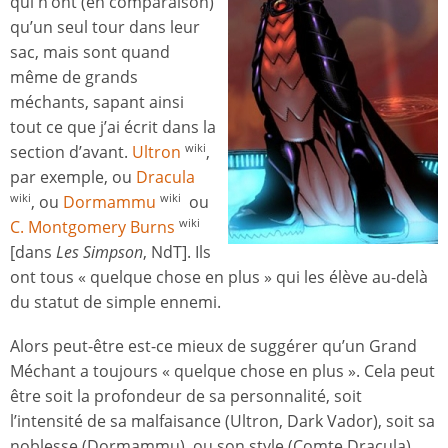
qui n’ont (en comparaison)
qu’un seul tour dans leur
sac, mais sont quand
même de grands
méchants, sapant ainsi
tout ce que j’ai écrit dans la
section d’avant.
Ultron
,
wiki
par exemple, ou
Dracula
, ou
Dormammu
ou
wiki
wiki
C. Montgomery Burns
wiki
[dans
Les Simpson
, NdT]. Ils
ont tous « quelque chose en plus » qui les élève au-delà
du statut de simple ennemi.
Alors peut-être est-ce mieux de suggérer qu’un Grand
Méchant a toujours « quelque chose en plus ». Cela peut
être soit la profondeur de sa personnalité, soit
l’intensité de sa malfaisance (Ultron, Dark Vador), soit sa
noblesse (Dormammu), ou son style (Comte Dracula),