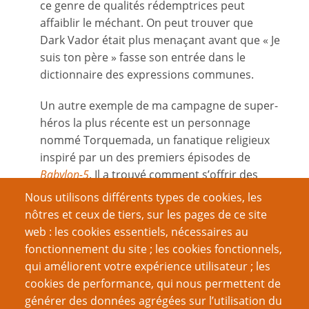
ce genre de qualités rédemptrices peut
affaiblir le méchant. On peut trouver que
Dark Vador était plus menaçant avant que « Je
suis ton père » fasse son entrée dans le
dictionnaire des expressions communes.
Un autre exemple de ma campagne de super-
héros la plus récente est un personnage
nommé Torquemada, un fanatique religieux
inspiré par un des premiers épisodes de
Babylon-5
. Il a trouvé comment s’offrir des
capacités paranormales, s’alimentant de la
Nous utilisons différents types de cookies, les
destruction des « moralement impurs » –
nôtres et ceux de tiers, sur les pages de ce site
mais il mettait la barre si haute que
web : les cookies essentiels, nécessaires au
seulement lui pouvait l’atteindre.
fonctionnement du site ; les cookies fonctionnels,
qui améliorent votre expérience utilisateur ; les
Après avoir détruit toute sa propre espèce, il
cookies de performance, qui nous permettent de
commença alors à voyager de monde en
générer des données agrégées sur l’utilisation du
monde, les jugeant tous et les trouvant