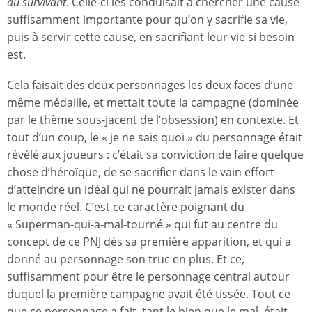
du survivant
. Celle-ci les conduisait à chercher une cause
suffisamment importante pour qu’on y sacrifie sa vie,
puis à servir cette cause, en sacrifiant leur vie si besoin
est.
Cela faisait des deux personnages les deux faces d’une
même médaille, et mettait toute la campagne (dominée
par le thème sous-jacent de l’obsession) en contexte. Et
tout d’un coup, le « je ne sais quoi » du personnage était
révélé aux joueurs : c’était sa conviction de faire quelque
chose d’héroïque, de se sacrifier dans le vain effort
d’atteindre un idéal qui ne pourrait jamais exister dans
le monde réel. C’est ce caractère poignant du
« Superman-qui-a-mal-tourné » qui fut au centre du
concept de ce PNJ dès sa première apparition, et qui a
donné au personnage son truc en plus. Et ce,
suffisamment pour être le personnage central autour
duquel la première campagne avait été tissée. Tout ce
que ce personnage a fait, tant le bien que le mal, était