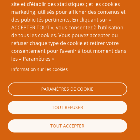
site et d’établir des statistiques ; et les cookies
amoraux et impurs - donc il les détruisait
marketing, utilisés pour afficher des contenus et
aussi et continuait. C’était un personnage
des publicités pertinents. En cliquant sur «
avec qui personne ne pouvait sympathiser ;
ACCEPTER TOUT », vous consentez à l’utilisation
qui usait de cruauté et de torture pour
de tous les cookies. Vous pouvez accepter ou
obtenir des confessions des « impurs » - mais
refuser chaque type de cookie et retirer votre
il faisait quand même un super méchant et il
consentement pour l’avenir à tout moment dans
reviendra au moins une fois dans la
les « Paramètres ».
prochaine campagne.
Information sur les cookies
Je pourrais aussi soutenir qu’un méchant, qui
au début a l’air sympa et même honorable,
PARAMÈTRES DE COOKIE
mais qui finalement s’avère complètement et
irrémédiablement mauvais, et qui joue sur la
sympathie des PJ, pourrait aussi être un
TOUT REFUSER
méchant que les PJ adoreraient combattre
par la suite.
TOUT ACCEPTER
C’est là le problème avec toute définition