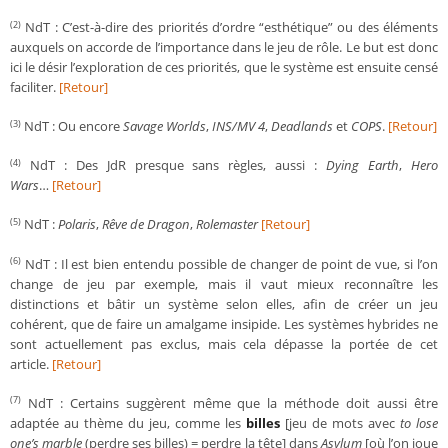
NdT : C’est-à-dire des priorités d’ordre “esthétique” ou des éléments
(2)
auxquels on accorde de l’importance dans le jeu de rôle. Le but est donc
ici le désir l’exploration de ces priorités, que le système est ensuite censé
faciliter.
[Retour]
NdT : Ou encore
Savage Worlds
,
INS/MV 4
,
Deadlands
et
COPS
.
[Retour]
(3)
NdT : Des JdR presque sans règles, aussi :
Dying Earth
,
Hero
(4)
Wars
…
[Retour]
NdT :
Polaris
,
Rêve de Dragon
,
Rolemaster
[Retour]
(5)
NdT : Il est bien entendu possible de changer de point de vue, si l’on
(6)
change de jeu par exemple, mais il vaut mieux reconnaître les
distinctions et bâtir un système selon elles, afin de créer un jeu
cohérent, que de faire un amalgame insipide. Les systèmes hybrides ne
sont actuellement pas exclus, mais cela dépasse la portée de cet
article.
[Retour]
NdT : Certains suggèrent même que la méthode doit aussi être
(7)
adaptée au thème du jeu, comme les
billes
[jeu de mots avec
to lose
one’s marble
(perdre ses billes) = perdre la tête] dans
Asylum
[où l’on joue