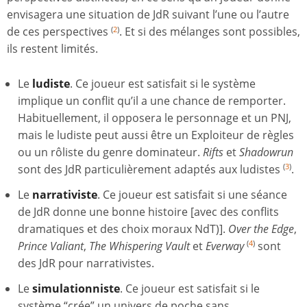
envisagera une situation de JdR suivant l’une ou l’autre
de ces perspectives
. Et si des mélanges sont possibles,
(
2
)
ils restent limités.
Le
ludiste
. Ce joueur est satisfait si le système
implique un conflit qu’il a une chance de remporter.
Habituellement, il opposera le personnage et un PNJ,
mais le ludiste peut aussi être un Exploiteur de règles
ou un rôliste du genre dominateur.
Rifts
et
Shadowrun
sont des JdR particulièrement adaptés aux ludistes
.
(
3
)
Le
narrativiste
. Ce joueur est satisfait si une séance
de JdR donne une bonne histoire [avec des conflits
dramatiques et des choix moraux NdT)].
Over the Edge
,
Prince Valiant
,
The Whispering Vault
et
Everway
sont
(
4
)
des JdR pour narrativistes.
Le
simulationniste
. Ce joueur est satisfait si le
système “crée” un univers de poche sans