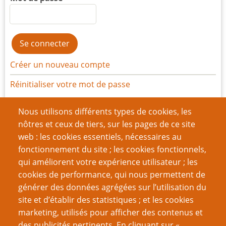
Créer un nouveau compte
Réinitialiser votre mot de passe
Nous utilisons différents types de cookies, les
Du même auteur
nôtres et ceux de tiers, sur les pages de ce site
Conversation : cette drogue qu’est l’imagination
web : les cookies essentiels, nécessaires au
Les 4 Etapes de l'action
fonctionnement du site ; les cookies fonctionnels,
Un examen sans complaisance de Donjons &
qui améliorent votre expérience utilisateur ; les
Dragons
cookies de performance, qui nous permettent de
Le gâteau piétiné
générer des données agrégées sur l’utilisation du
Les crève-coeurs de la fantasy (Fantasy Heartbrakers)
site et d’établir des statistiques ; et les cookies
Encore plus de crève-coeurs de la Fantasy
marketing, utilisés pour afficher des contenus et
Le LNS et d'autres sujets de théorie rôliste - Chapitre
des publicités pertinents. En cliquant sur «