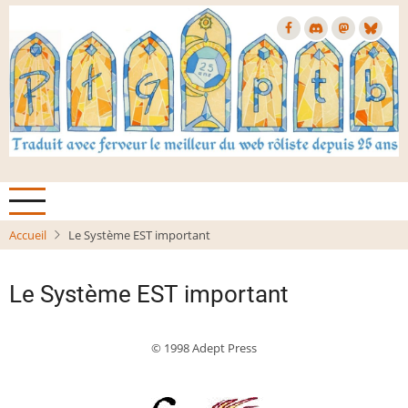
Aller
au
contenu
principal
Accueil
Le Système EST important
Le Système EST important
© 1998 Adept Press