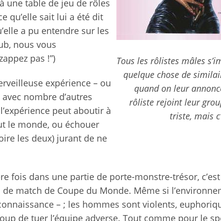
à une table de jeu de rôles
 qu’elle sait lui a été dit
u’elle a pu entendre sur les
pub, nous vous
zappez pas !”)
Tous les rôlistes mâles s’
quelque chose de similair
erveilleuse expérience – ou
quand on leur annonc
 avec nombre d’autres
rôliste rejoint leur grou
l’expérience peut aboutir à
triste, mais c
out le monde, ou échouer
voire les deux) jurant de ne
 fois dans une partie de porte-monstre-trésor, c’es
n de match de Coupe du Monde. Même si l’environn
e connaissance – ; les hommes sont violents, euphoriq
oup de tuer l’équipe adverse. Tout comme pour le spo