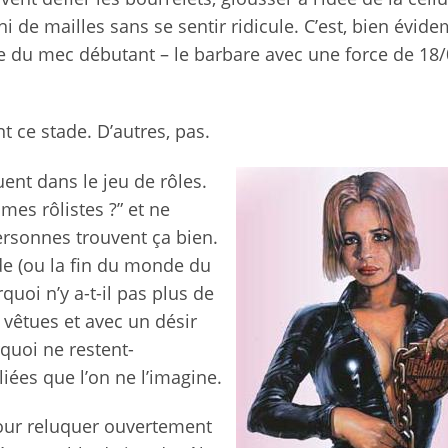
ni de mailles sans se sentir ridicule. C’est, bien évid
e du mec débutant – le barbare avec une force de 18/
t ce stade. D’autres, pas.
uent dans le jeu de rôles.
mmes rôlistes ?” et ne
personnes trouvent ça bien.
de (ou la fin du monde du
rquoi n’y a-t-il pas plus de
 vêtues et avec un désir
rquoi ne restent-
liées que l’on ne l’imagine.
our reluquer ouvertement