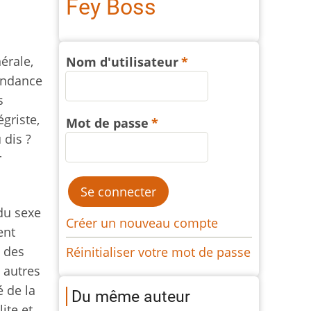
Fey Boss
érale,
Nom d'utilisateur
tendance
s
griste,
Mot de passe
 dis ?
r
du sexe
Créer un nouveau compte
ent
e des
Réinitialiser votre mot de passe
t autres
é de la
Du même auteur
ite et