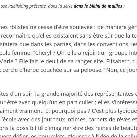
ose Publishing présente, dans la série
dans le bikini de mailles
:
mes rôlistes ne cesse d’être soulevée : de manière gén
u reconnaître qu’elles existaient sans être sûr que la 
statera que dans les parties, dans les conventions, le
eule femme. “Cheryl ? Oh, elle a rejoint un groupe inté
arie ? Elle fait le deuil de sa ranger elfe. Elisabeth, tu
x cercle d'herbe couchée sur sa pelouse.” Non, ce jou
tes d’un soir, la grande majorité des représentantes 
 être avec quelqu’un en particulier ; elles s’intéress
 aiment vraiment. Et pourquoi pas ? C’est plus typiqu
 l’école avec des journaux intimes, carnets de rêves e
ns la possibilité d’imaginer être des reines de beaut
nt défier les bourrelets, glousser à l’idée de la cellul