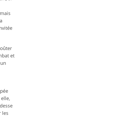
 mais
la
nvitée
goûter
mbat et
 un
épée
elle,
idesse
 les