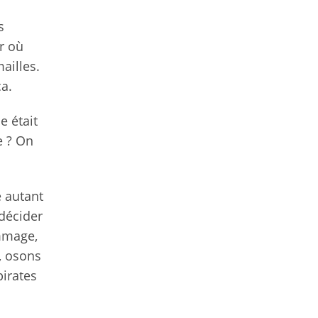
s
r où
ailles.
a.
e était
e ? On
é autant
décider
ommage,
, osons
pirates