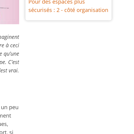
Pour des espaces plus
sécurisés : 2 - côté organisation
imaginent
e à ceci
e qu’une
pe. C’est
’est vrai.
t un peu
ement
ues,
rt, si