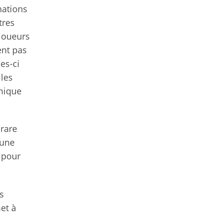
nations
tres
joueurs
ent pas
les-ci
 les
amique
 rare
 une
s pour
s
et à