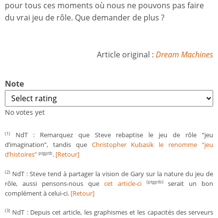
pour tous ces moments où nous ne pouvons pas faire
du vrai jeu de rôle. Que demander de plus ?
Article original :
Dream Machines
Note
No votes yet
NdT : Remarquez que Steve rebaptise le jeu de rôle “jeu
(1)
d’imagination”, tandis que
Christopher Kubasik le renomme “jeu
d’histoires”
.
[Retour]
ptgptb
NdT : Steve tend à partager la vision de Gary sur la nature du jeu de
(2)
rôle, aussi pensons-nous que
cet article-ci
serait un bon
(ptgptb)
complément à celui-ci.
[Retour]
NdT : Depuis cet article, les graphismes et les capacités des serveurs
(3)