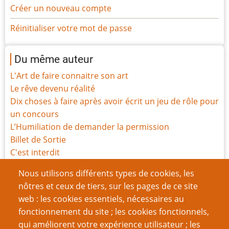
Créer un nouveau compte
Réinitialiser votre mot de passe
Du même auteur
L'Art de faire connaitre son art
Le rêve devenu réalité
Dix choses à faire après avoir écrit un jeu de rôle pour
un concours
L’Humiliation de demander la permission
Billet de Sortie
C'est interdit
Bien jouer avec son prochain
Nous utilisons différents types de cookies, les
Les chiens m’ont appris tout ce que je sais (sur les
nôtres et ceux de tiers, sur les pages de ce site
jeux)
web : les cookies essentiels, nécessaires au
Il n'y a pas d'apocalypse : le JdR Pacific Rim à l'arrache
fonctionnement du site ; les cookies fonctionnels,
Tout est Affamé
qui améliorent votre expérience utilisateur ; les