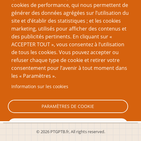
cookies de performance, qui nous permettent de
Page
Page
Pagination
‹‹
3
››
générer des données agrégées sur l’utilisation du
précédente
suivante
site et d’établir des statistiques ; et les cookies
VOUS AIMEREZ AUSSI
marketing, utilisés pour afficher des contenus et
des publicités pertinents. En cliquant sur «
Le modèle MDE : Mécanismes, Dynamiques et
ACCEPTER TOUT », vous consentez à l’utilisation
Esthétique
de tous les cookies. Vous pouvez accepter ou
refuser chaque type de cookie et retirer votre
Le Genre englobe la création
consentement pour l’avenir à tout moment dans
La mort rend le jeu plus intéressant
les « Paramètres ».
Utiliser les jeux pour promouvoir l’empathie et
Information sur les cookies
d’autres concepts liés
La difficulté dans les jeux vidéo
PARAMÈTRES DE COOKIE
TOUT REFUSER
© 2026 PTGPTB.fr, All rights reserved.