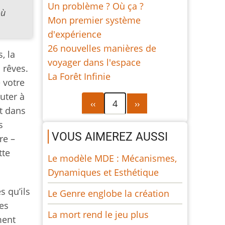
Un problème ? Où ça ?
où
Mon premier système
d'expérience
26 nouvelles manières de
, la
voyager dans l'espace
 rêves.
La Forêt Infinie
 votre
uter à
Pagination
Page
Page
‹‹
4
››
nt dans
précédente
suivante
s
VOUS AIMEREZ AUSSI
re –
tte
Le modèle MDE : Mécanismes,
Dynamiques et Esthétique
s qu’ils
Le Genre englobe la création
des
La mort rend le jeu plus
ment