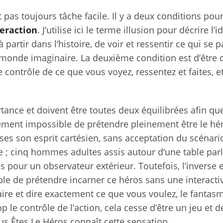
st pas toujours tâche facile. Il y a deux conditions pou
teraction
. J’utilise ici le terme illusion pour décrire l’
 partir dans l’histoire, de voir et ressentir ce qui se 
 monde imaginaire. La deuxième condition est d’être 
 contrôle de ce que vous voyez, ressentez et faites, et
nce et doivent être toutes deux équilibrées afin que
airement impossible de prétendre pleinement être le hé
es son esprit cartésien, sans acceptation du scénario 
le ; cinq hommes adultes assis autour d’une table par
es pour un observateur extérieur. Toutefois, l’inverse 
ble de prétendre incarner ce héros sans une interactiv
ire et dire exactement ce que vous voulez, le fantas
p le contrôle de l’action, cela cesse d’être un jeu et d
us Êtes Le Héros connaît cette sensation.