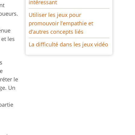
intéressant
nt
joueurs.
Utiliser les jeux pour
promouvoir l’empathie et
ténue
d’autres concepts liés
et les
La difficulté dans les jeux vidéo
s
de
réter le
age. Un
partie