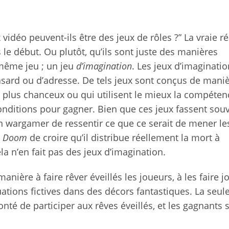
 vidéo peuvent-ils être des jeux de rôles ?” La vraie 
is le début. Ou plutôt, qu’ils sont juste des manières
 même jeu ; un jeu
d’imagination
. Les jeux d’imaginati
asard ou d’adresse. De tels jeux sont conçus de maniè
s plus chanceux ou qui utilisent le mieux la compéten
onditions pour gagner. Bien que ces jeux fassent sou
 un wargamer de ressentir ce que ce serait de mener le
e
Doom
de croire qu’il distribue réellement la mort à
a n’en fait pas des jeux d’imagination.
nière à faire rêver éveillés les joueurs, à les faire j
ations fictives dans des décors fantastiques. La seul
nté de participer aux rêves éveillés, et les gagnants 