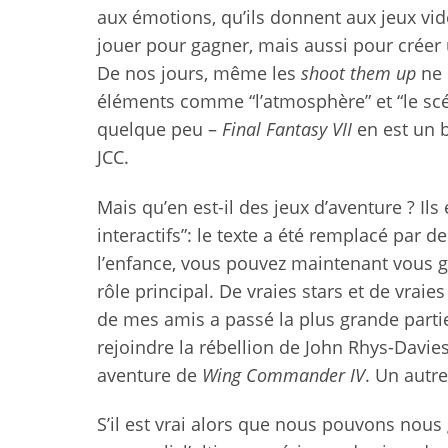
aux émotions, qu’ils donnent aux jeux vi
jouer pour gagner, mais aussi pour créer u
De nos jours, même les
shoot them up
ne 
éléments comme “l’atmosphère” et “le scéna
quelque peu –
Final Fantasy VII
en est un 
JCC.
Mais qu’en est-il des jeux d’aventure ? Il
interactifs”: le texte a été remplacé par
l’enfance, vous pouvez maintenant vous glis
rôle principal. De vraies stars et de vrai
de mes amis a passé la plus grande parti
rejoindre la rébellion de John Rhys-Davie
aventure de
Wing Commander IV
. Un autr
S’il est vrai alors que nous pouvons nous g