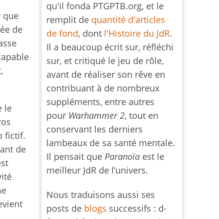
qu'il fonda PTGPTB.org, et le
r que
remplit de
quantité d'articles
idée de
de fond
, dont
l'Histoire du JdR
.
passe
Il a beaucoup écrit sur, réfléchi
capable
sur, et critiqué le jeu de rôle,
,
avant de réaliser son rêve en
contribuant à de nombreux
suppléments, entre autres
 le
pour
Warhammer 2
, tout en
ros
conservant les derniers
fictif.
lambeaux de sa santé mentale.
lant de
Il pensait que
Paranoïa
est le
est
meilleur JdR de l’univers.
ité
me
Nous traduisons aussi ses
evient
posts de
blogs
successifs : d-