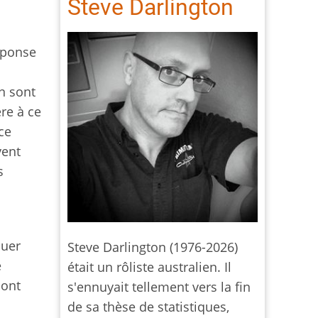
Steve Darlington
réponse
on sont
re à ce
ce
vent
s
ouer
Steve Darlington (1976-2026)
e
était un rôliste australien. Il
sont
s'ennuyait tellement vers la fin
de sa thèse de statistiques,