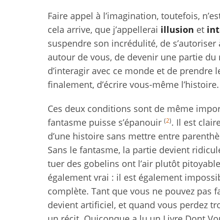
Faire appel à l’imagination, toutefois, n’e
cela arrive, que j’appellerai
illusion
et
in
suspendre son incrédulité, de s’autoriser à
autour de vous, de devenir une partie du
d’interagir avec ce monde et de prendre le
finalement, d’écrire vous-même l’histoire.
Ces deux conditions sont de même importa
(
2
)
fantasme puisse s’épanouir
. Il est cl
d’une histoire sans mettre entre parenthès
Sans le fantasme, la partie devient ridicu
tuer des gobelins ont l’air plutôt pitoyabl
également vrai : il est également impossi
complète. Tant que vous ne pouvez pas fa
devient artificiel, et quand vous perdez tro
un récit. Quiconque a lu un Livre Dont Vo