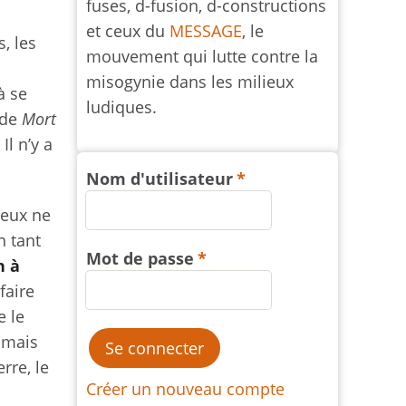
fuses, d-fusion, d-constructions
et ceux du
MESSAGE
, le
s, les
mouvement qui lutte contre la
misogynie dans les milieux
à se
ludiques.
 de
Mort
Il n’y a
Nom d'utilisateur
jeux ne
n tant
Mot de passe
n à
faire
e le
 mais
rre, le
Créer un nouveau compte