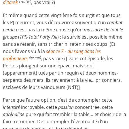
d’Itarek
, pas vrai ?)
alex (en)
Et même quand cette vingtième fois surgit et que tous
les PJ meurent, vous découvrirez souvent qu’un
combat
perdu
n’est pas la même chose qu’un
massacre de tout le
groupe
(
TPK-Total Party Kill
) ; la survie est possible même
sans se retenir, sans tricher ni retenir ses coups. (Et
nous l’avons vu à la
séance 7 - du sang dans les
profondeurs
, pas vrai ?) [Dans cet épisode, les
alex (en)
Persos plongent sur une épave, mais sont
(apparemment) tués par un requin et deux hommes-
serpents des mers. Ils reviennent à la vie... prisonniers,
esclaves de leurs vainqueurs (NdT)]
Parce que l’autre option, c’est de contempler cette
intensité
incroyable, cette
passion
concentrée, cette
adrénaline
pure qui fait trembler la table… et choisir de la
faire retomber. De contempler l’éventualité d'un
massacre de persos, et de se dégonfler.