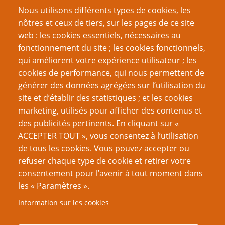
L’art d’arbitrer 8 : Test d'ensemble
Nous utilisons différents types de cookies, les
La vie secrète des scénarios en nœuds (3) Nœuds
nôtres et ceux de tiers, sur les pages de ce site
fractals
web : les cookies essentiels, nécessaires au
Écrire des scénarios horrifiques comme Sandy
fonctionnement du site ; les cookies fonctionnels,
Petersen
qui améliorent votre expérience utilisateur ; les
Alors comme ça, on veut garder les joueureuses sur
cookies de performance, qui nous permettent de
les rails ?
générer des données agrégées sur l’utilisation du
site et d’établir des statistiques ; et les cookies
Page
Page
Pagination
‹‹
2
››
marketing, utilisés pour afficher des contenus et
précédente
suivante
des publicités pertinents. En cliquant sur «
VOUS AIMEREZ AUSSI
ACCEPTER TOUT », vous consentez à l’utilisation
de tous les cookies. Vous pouvez accepter ou
Le donjon par défaut est colonial
refuser chaque type de cookie et retirer votre
consentement pour l’avenir à tout moment dans
Assemblez vos monstres
les « Paramètres ».
La forteresse gygaxienne
Information sur les cookies
Êtes-vous un-e vagabond-e du meurtre ?