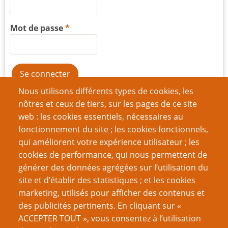
Mot de passe
Nous utilisons différents types de cookies, les
Créer un nouveau compte
nôtres et ceux de tiers, sur les pages de ce site
Réinitialiser votre mot de passe
web : les cookies essentiels, nécessaires au
fonctionnement du site ; les cookies fonctionnels,
qui améliorent votre expérience utilisateur ; les
Du même auteur
cookies de performance, qui nous permettent de
5 choses qu’un rôliste peut apprendre de Leverage
générer des données agrégées sur l’utilisation du
Jusqu’à ce que la mer rende leurs dépouilles
site et d’établir des statistiques ; et les cookies
Six points à retenir quand on écrit un GN
marketing, utilisés pour afficher des contenus et
Jouer avec des valeurs
des publicités pertinents. En cliquant sur «
Le Fonctionnalisme dans la création de JdR
ACCEPTER TOUT », vous consentez à l’utilisation
Cinq choses qu’un rôliste peut apprendre du