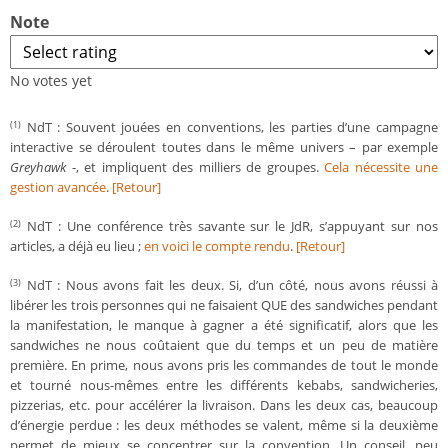
Note
No votes yet
NdT : Souvent jouées en conventions, les parties d’une campagne
(1)
interactive se déroulent toutes dans le même univers – par exemple
Greyhawk
-, et impliquent des milliers de groupes.
Cela nécessite une
gestion avancée
.
[Retour]
NdT : Une conférence très savante sur le JdR, s’appuyant sur nos
(2)
articles, a déjà eu lieu ;
en voici le compte rendu
.
[Retour]
NdT : Nous avons fait les deux. Si, d’un côté, nous avons réussi à
(3)
libérer les trois personnes qui ne faisaient QUE des sandwiches pendant
la manifestation, le manque à gagner a été significatif, alors que les
sandwiches ne nous coûtaient que du temps et un peu de matière
première. En prime, nous avons pris les commandes de tout le monde
et tourné nous-mêmes entre les différents kebabs, sandwicheries,
pizzerias, etc. pour accélérer la livraison. Dans les deux cas, beaucoup
d’énergie perdue : les deux méthodes se valent, même si la deuxième
permet de mieux se concentrer sur la convention. Un conseil, peu