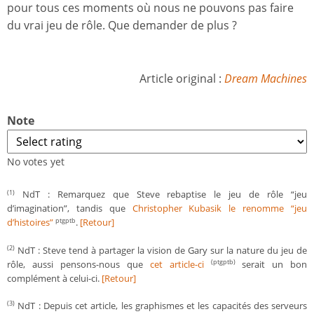
pour tous ces moments où nous ne pouvons pas faire
du vrai jeu de rôle. Que demander de plus ?
Article original :
Dream Machines
Note
No votes yet
NdT : Remarquez que Steve rebaptise le jeu de rôle “jeu
(1)
d’imagination”, tandis que
Christopher Kubasik le renomme “jeu
d’histoires”
.
[Retour]
ptgptb
NdT : Steve tend à partager la vision de Gary sur la nature du jeu de
(2)
rôle, aussi pensons-nous que
cet article-ci
serait un bon
(ptgptb)
complément à celui-ci.
[Retour]
NdT : Depuis cet article, les graphismes et les capacités des serveurs
(3)