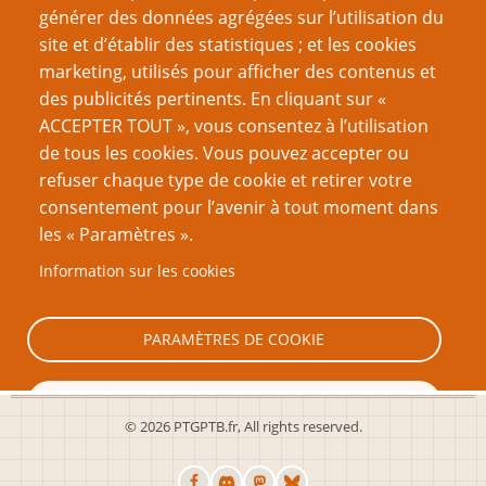
‹‹
6
››
générer des données agrégées sur l’utilisation du
précédente
suivante
site et d’établir des statistiques ; et les cookies
VOUS AIMEREZ AUSSI
marketing, utilisés pour afficher des contenus et
des publicités pertinents. En cliquant sur «
Le modèle MDE : Mécanismes, Dynamiques et
ACCEPTER TOUT », vous consentez à l’utilisation
Esthétique
de tous les cookies. Vous pouvez accepter ou
refuser chaque type de cookie et retirer votre
Le Genre englobe la création
consentement pour l’avenir à tout moment dans
La mort rend le jeu plus intéressant
les « Paramètres ».
Utiliser les jeux pour promouvoir l’empathie et
Information sur les cookies
d’autres concepts liés
La difficulté dans les jeux vidéo
PARAMÈTRES DE COOKIE
TOUT REFUSER
© 2026 PTGPTB.fr, All rights reserved.
TOUT ACCEPTER