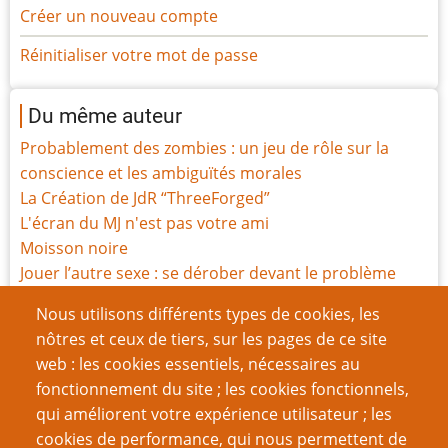
Créer un nouveau compte
Réinitialiser votre mot de passe
Du même auteur
Probablement des zombies : un jeu de rôle sur la
conscience et les ambiguïtés morales
La Création de JdR “ThreeForged”
L'écran du MJ n'est pas votre ami
Moisson noire
Jouer l’autre sexe : se dérober devant le problème
L’écriteau sur la porte
Nous utilisons différents types de cookies, les
Règles : quel est votre premier point de contact ?
nôtres et ceux de tiers, sur les pages de ce site
Parlons du système Gumshoe
web : les cookies essentiels, nécessaires au
Comment j’écris mes critiques de jeux
fonctionnement du site ; les cookies fonctionnels,
Les hantises du Dr House
qui améliorent votre expérience utilisateur ; les
cookies de performance, qui nous permettent de
Page
Page
Pagination