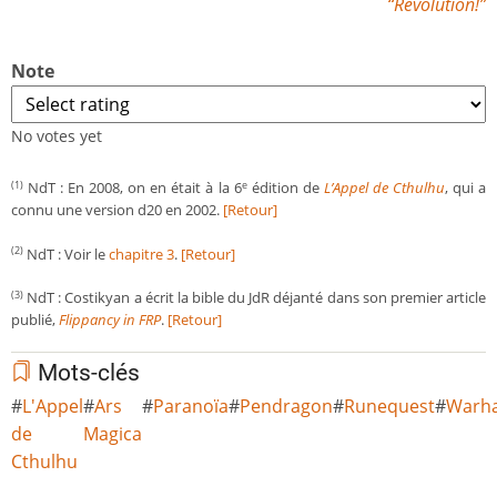
“Revolution!”
Note
No votes yet
NdT : En 2008, on en était à la 6
édition de
L’Appel de Cthulhu
, qui a
(1)
e
connu une version d20 en 2002.
[Retour]
NdT : Voir le
chapitre 3
.
[Retour]
(2)
NdT : Costikyan a écrit la bible du JdR déjanté dans son premier article
(3)
publié,
Flippancy in FRP
.
[Retour]
Mots-clés
L'Appel
Ars
Paranoïa
Pendragon
Runequest
Warh
de
Magica
Cthulhu