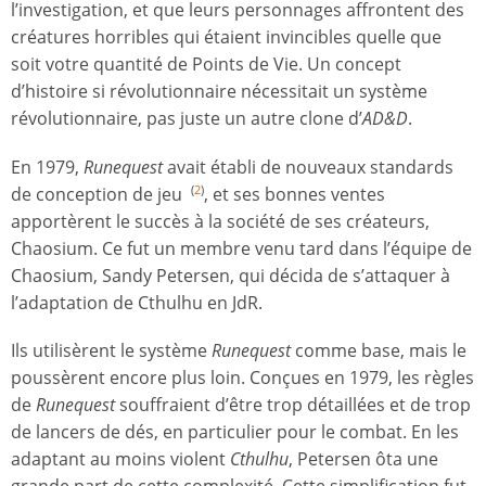
l’investigation, et que leurs personnages affrontent des
créatures horribles qui étaient invincibles quelle que
soit votre quantité de Points de Vie. Un concept
d’histoire si révolutionnaire nécessitait un système
révolutionnaire, pas juste un autre clone d’
AD&D
.
En 1979,
Runequest
avait établi de nouveaux standards
de conception de jeu
, et ses bonnes ventes
(
2
)
apportèrent le succès à la société de ses créateurs,
Chaosium. Ce fut un membre venu tard dans l’équipe de
Chaosium, Sandy Petersen, qui décida de s’attaquer à
l’adaptation de Cthulhu en JdR.
Ils utilisèrent le système
Runequest
comme base, mais le
poussèrent encore plus loin. Conçues en 1979, les règles
de
Runequest
souffraient d’être trop détaillées et de trop
de lancers de dés, en particulier pour le combat. En les
adaptant au moins violent
Cthulhu
, Petersen ôta une
grande part de cette complexité. Cette simplification fut