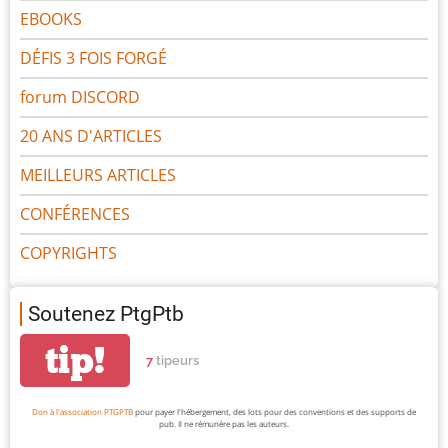
EBOOKS
DÉFIS 3 FOIS FORGÉ
forum DISCORD
20 ANS D'ARTICLES
MEILLEURS ARTICLES
CONFÉRENCES
COPYRIGHTS
Soutenez PtgPtb
tip!
7
tipeurs
Don à l'association PTGPTB
pour payer l'hébergement, des lots pour des conventions et des supports de
pub. Il ne rémunère pas les auteurs.