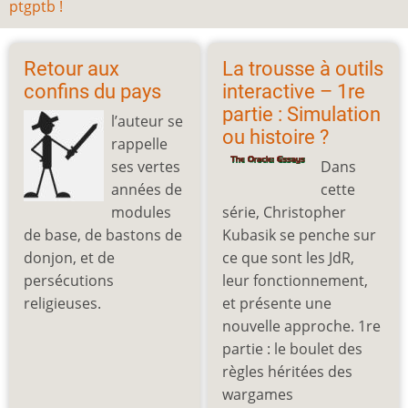
ptgptb !
Retour aux
La trousse à outils
confins du pays
interactive – 1re
partie : Simulation
l’auteur se
ou histoire ?
rappelle
ses vertes
Dans
années de
cette
modules
série, Christopher
de base, de bastons de
Kubasik se penche sur
donjon, et de
ce que sont les JdR,
persécutions
leur fonctionnement,
religieuses.
et présente une
nouvelle approche. 1re
partie : le boulet des
règles héritées des
wargames