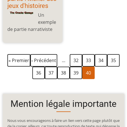
jeux d'histoires
Un
exemple
de partie narrativiste
Première
Page
Page
Page
Page
Page
Pagination
« Premier
‹ Précédent
…
32
33
34
35
page
précédente
Page
Page
Page
Page
Page
36
37
38
39
40
courante
Mention légale importante
Nous vous encourageons à faire un lien vers cette page plutôt que
de la copier ailleurs, car toute reproduction de texte qui dépasse la